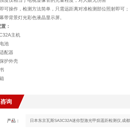
光强度仅相当于电视显像管的光量程度，对人眼无伤害
手即可操作，检测方法简单，只需远距离对准检测部位照射即可
屏幕带背景灯光彩色液晶显示屏。
配置
：
3C32A主机
电电池
电适配器
机保护外壳
书
箱
线咨询
产品：