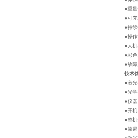
●重量
●可
●持
●操
●人
●彩
●故
技术
●激
●光
●仪
●开
●整
●简