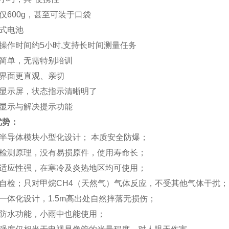
仅600g，甚至可装于口袋
充式电池
续操作时间约5小时,支持长时间测量任务
作简单，无需特别培训
机界面更直观、亲切
色显示屏，状态指示清晰明了
障显示与解决提示功能
优势：
光半导体模块小型化设计； 本质安全防爆；
学检测原理，没有易损原件，使用寿命长；
器适应性强，在寒冷及炎热地区均可使用；
机自检；只对甲烷CH4（天然气）气体反应，不受其他气体干扰
机一体化设计，1.5m高出处自然摔落无损伤；
易防水功能，小雨中也能使用；