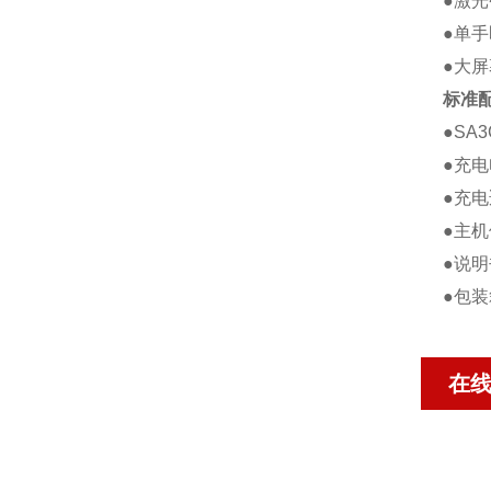
●激
●单
●大
标准
●SA
●充
●充
●主
●说明
●包装
在