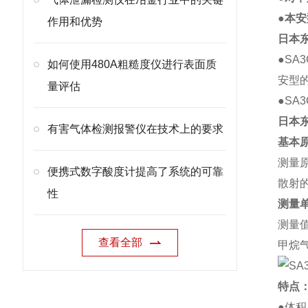
●本
作用和优势
日本东
●SA
如何使用480A粗糙度仪进行表面质
安型
量评估
●SA
日本东
有害气体检测报警仪在技术上的要求
基本
测量
便携式数字酸度计提高了系统的可靠
散射
性
测量
测量值
查看全部
甲烷气
特点
●体积