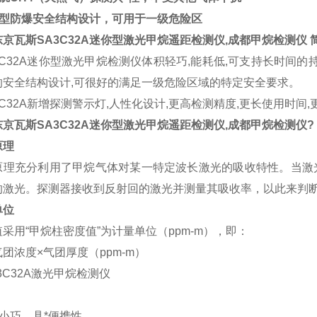
安型防爆安全结构设计，可用于一级危险区
京瓦斯SA3C32A迷你型激光甲烷遥距检测仪,成都甲烷检测仪 
3C32A迷你型激光甲烷检测仪体积轻巧,能耗低,可支持长时间
的安全结构设计,可很好的满足一级危险区域的特定安全要求。
3C32A新增探测警示灯,人性化设计,更高检测精度,更长使用时间
京瓦斯SA3C32A迷你型激光甲烷遥距检测仪,成都甲烷检测仪?
原理
原理充分利用了甲烷气体对某一特定波长激光的吸收特性。当激
的激光。探测器接收到反射回的激光并测量其吸收率，以此来判
单位
采用“甲烷柱密度值”为计量单位（ppm-m），即：
团浓度×气团厚度（ppm-m）
：
小巧，具*便携性