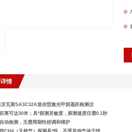
品详情
京瓦斯SA3C32A迷你型激光甲烷遥距检测仪
距离可达30米；具*探测灵敏度，探测速度仅需0.1秒
机自动检测，无需周期性校调和维护
甲烷CH4（天然气）探测具*性，不受其他气体干扰