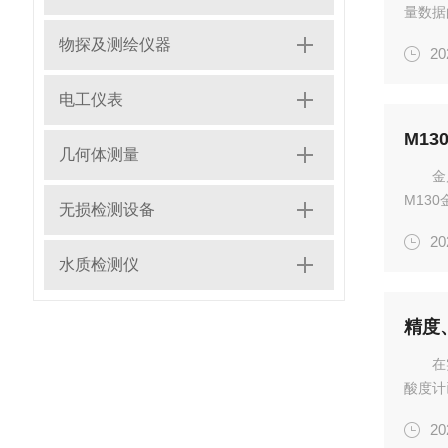
量数据
加，会
物探及测绘仪器
20
技巧，
方法判.
电工仪表
M1
几何体测量
金
M13
无损检测设备
下的表
20
作策略
水质检测仪
稳...
在
酸度计
品，如
20
应时间