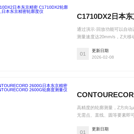
通过演示·回放功能可以自动
测量速度达20mm/s，Z大
更新日期
01
2026-02-08
高精度的轮廓测量，Z方向1
无需点、直线、圆等要素即可
偏差等实测值。 形状合成功
更新日期
01