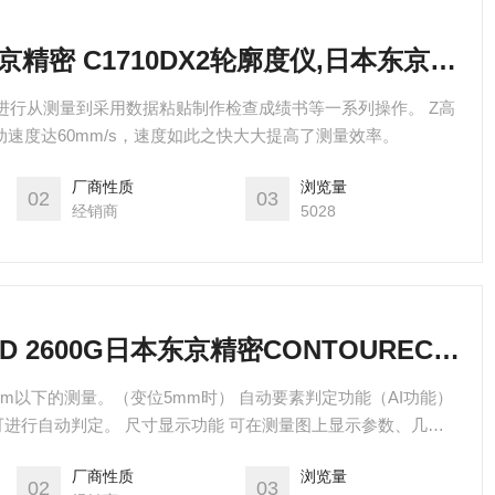
C1710DX2日本东京精密 C1710DX2轮廓度仪,日本东京精密轮廓度仪
进行从测量到采用数据粘贴制作检查成绩书等一系列操作。 Z高
移动速度达60mm/s，速度如此之快大大提高了测量效率。
厂商性质
浏览量
02
03
经销商
5028
CONTOURECORD 2600G日本东京精密CONTOURECORD 2600G轮廓度测量仪
µm以下的测量。（变位5mm时） 自动要素判定功能（AI功能）
进行自动判定。 尺寸显示功能 可在测量图上显示参数、几何
能 合成功能解消了因测针角度而使分析范围受限的问题。
厂商性质
浏览量
02
03