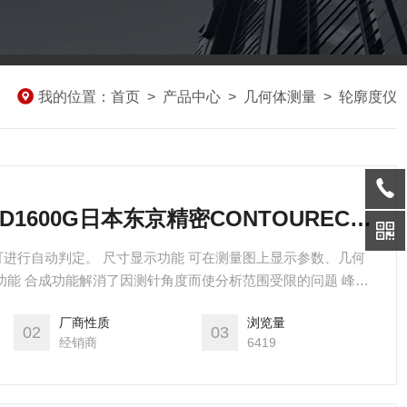
我的位置：
首页
>
产品中心
>
几何体测量
>
轮廓度仪
CONTOURECORD1600G日本东京精密CONTOURECORD1600G轮廓度仪
进行自动判定。 尺寸显示功能 可在测量图上显示参数、几何
功能 合成功能解消了因测针角度而使分析范围受限的问题 峰值
检测出工件的Z大点，容易进行对准。 计算点的重复功能 具有重
厂商性质
浏览量
案便可以对整个工件进行分析。 工件轨迹功能
02
03
经销商
6419