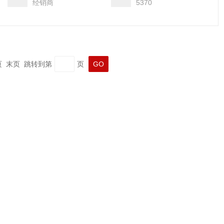
经销商
5370
一页 末页 跳转到第
页