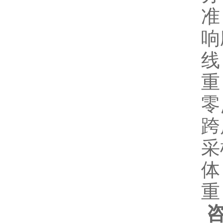
准
响
线
重
零
跨
采
体
重
咨