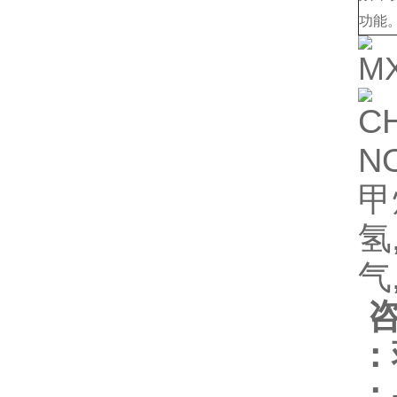
功能
CH
NO
甲
氢
气
：