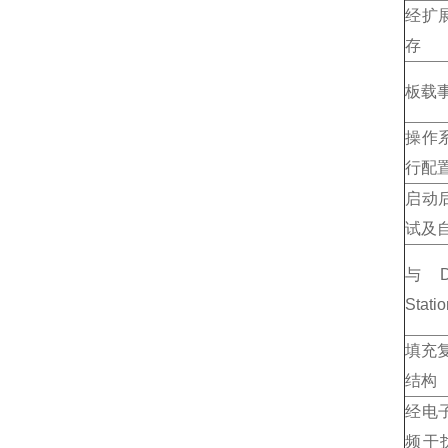
经扩
存
板载
操作
行配
启动
试及
与DS
Stat
填充
结构
经电
频干