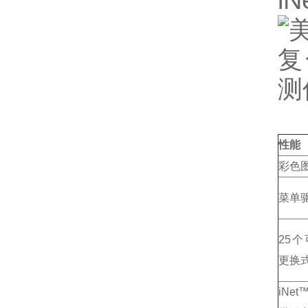
i
性能
彩色
菜单
25
更换
iNe