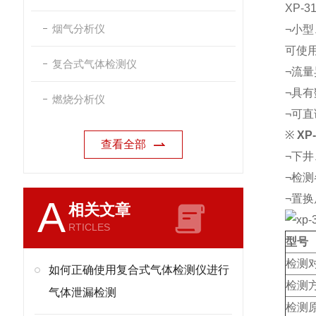
XP
烟气分析仪
¬小型
可使
复合式气体检测仪
¬流
¬具
燃烧分析仪
¬可直
※
XP-
查看全部
¬下
¬检
¬置
A
相关文章
RTICLES
型号
检测
如何正确使用复合式气体检测仪进行
检测
气体泄漏检测
检测