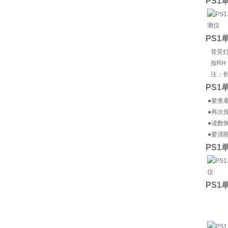
PS1
PS1
背景
按R
注：
PS1
●要查
●再次
●读数
●要清
PS1
PS1