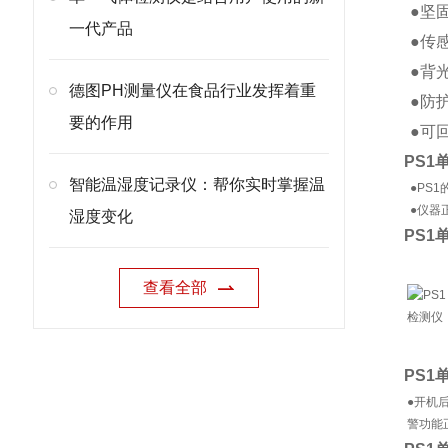
●坚
一代产品
●传
●背
德图PH测量仪在食品行业发挥着重
●防护
要的作用
●可
PS1
智能温湿度记录仪：帮你实时掌握温
●PS
●仪器
湿度变化
PS1
查看全部
PS1
●开机
警功能