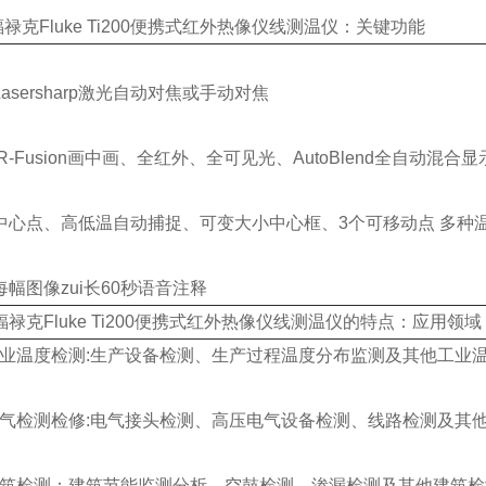
禄克Fluke Ti200便携式红外热像仪
线测温仪：
关键
功能
asersharp
激光自动对焦或手动对焦
R-Fusion
画中画、全红外、全可见光、AutoBlend全自动混合显
中心点、高低温自动捕捉、可变大小中心框、
3个可移动点 多种
每幅图像zui长
60秒语音注释
禄克Fluke Ti200便携式红外热像仪
线测温仪的特点：
应用领域
业温度检测:生产设备检测、生产过程温度分布监测及其他工业
气检测检修:电气接头检测、高压电气设备检测、线路检测及其
筑检测：建筑节能监测分析、空鼓检测、渗漏检测及其他建筑检