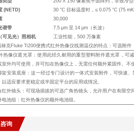
器类型
200 X 150 像素焦平面阵列，非致
 (NETD)
30 °C 目标温度时，≤ 0.075 °C (75 mK
素
30,000
光谱带
7.5 μm 至 14 μm（长波）
（可见光）照相机
工业性能，500 万像素
禄克Fluke Ti200便携式红外热像仪
线测温仪的特点
：
可选附件
外热像仪遮光罩：
使用此经久耐用的重型塑料附件遮光罩，可减少
或室外均可使用，并可扣在热像仪上，无需任何额外紧固件。不
脚架安装底座：
这一经过专门设计的一体式安装附件，可快速、
，以适应要求更稳定或半固定平台的应用或情况。
角红外镜头：
可现场插拔的可选广角热镜头，允许用户在有限空
外电池组：
红外热像仪的额外电池组。
线咨询