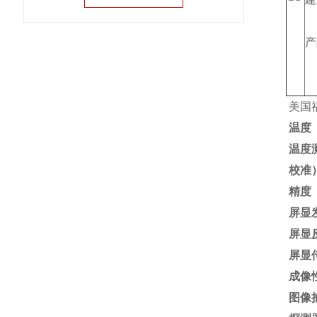
产
美国福
温度
温度测
校准
精度
屏显
屏显
屏显
成像
图像