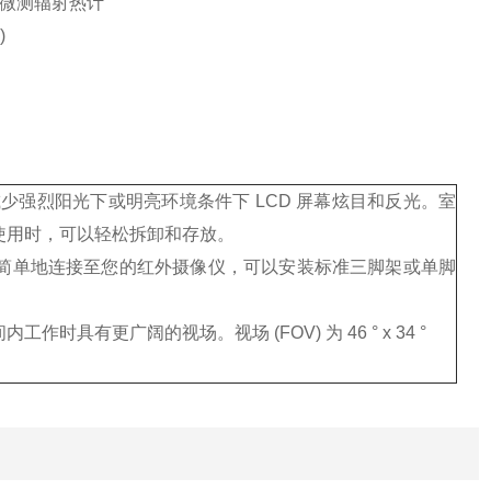
冷型微测辐射热计
)
强烈阳光下或明亮环境条件下 LCD 屏幕炫目和反光。室
使用时，可以轻松拆卸和存放。
简单地连接至您的红外摄像仪，可以安装标准三脚架或单脚
间内工作时具有更广阔的视场。
视场 (FOV) 为 46 ° x 34 °