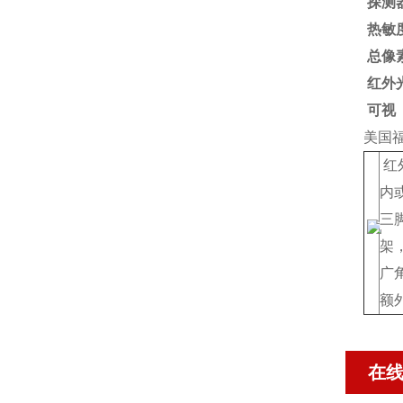
探测
热敏度
总像
红外
可视
美国福
红
内
三
架
广
额
在