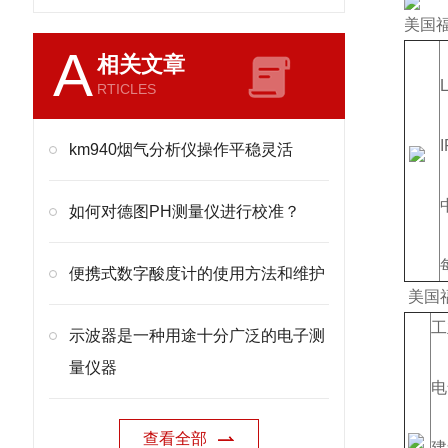
美国福
A
相关文章
L
RTICLES
I
km940烟气分析仪操作平稳灵活
如何对德图PH测量仪进行校准？
便携式数字酸度计的使用方法和维护
美国福
工
示波器是一种用途十分广泛的电子测
量仪器
电
查看全部
建