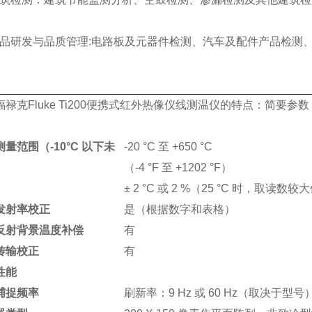
品研发与品质管理
:电路板及元器件检测、汽车及配件产品检测、
禄克Fluke Ti200便携式红外热像仪
线测温仪的特点
：
简要参数
量范围（-10°C 以下未
-20 °C 至 +650 °C
）
（-4 °F 至 +1202 °F）
± 2 °C 或 2 %（25 °C 时，取读数较
发射率校正
是（根据数字和表格）
反射背景温度补偿
有
传输校正
有
性能
捕捉频率
刷新率：9 Hz 或 60 Hz（取决于型号