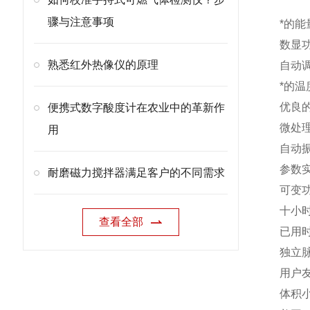
骤与注意事项
*的
数显
熟悉红外热像仪的原理
自动
*的温
优良
便携式数字酸度计在农业中的革新作
微处
用
自动
参数
耐磨磁力搅拌器满足客户的不同需求
可变
十小
查看全部
已用
独立
用户
体积