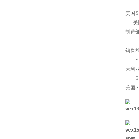
美国S
美国
制造部
销售
So
大利亚
So
美国S
vcx1
vcx1