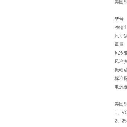
美国S
型号
净输出
尺寸(
重
风冷
风冷变
振幅
标准探
电源
美国S
1、V
2、2