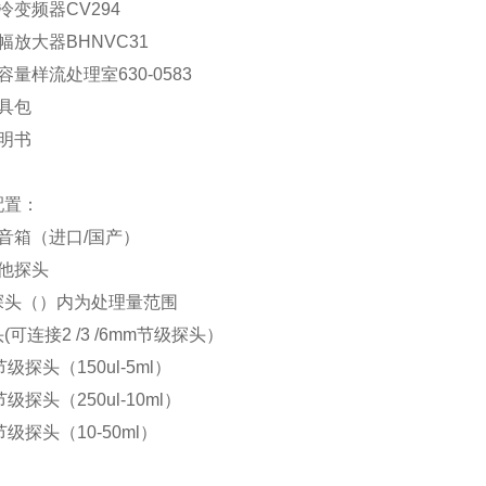
冷变频器CV294
幅放大器BHNVC31
容量样流处理室630-0583
具包
明书
配置：
音箱（进口/国产）
其他探头
探头（）内为处理量范围
(可连接2 /3 /6mm节级探头）
节级探头（150ul-5ml）
节级探头（250ul-10ml）
节级探头（10-50ml）