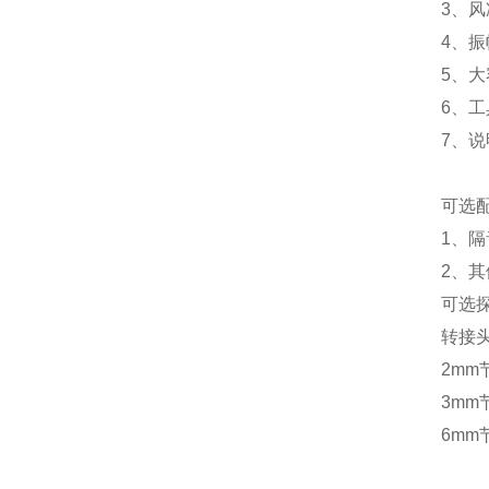
3、风
4、振
5、大
6、工
7、说
可选
1、隔
2、
可选
转接头
2mm
3mm
6mm