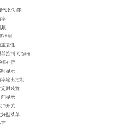
能量预设功能
功率
调频
度控制
的重复性
理器控制-可编程
振幅补偿
实时显示
功率输出控制
时定时装置
时间显示
脉冲开关
友好型菜单
小巧