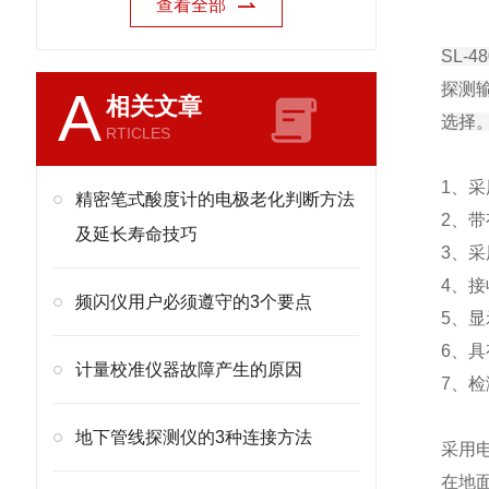
查看全部
SL-
探测
A
相关文章
选择
RTICLES
1、
精密笔式酸度计的电极老化判断方法
2、
及延长寿命技巧
3、
4、
频闪仪用户必须遵守的3个要点
5、
6、
计量校准仪器故障产生的原因
7、
地下管线探测仪的3种连接方法
采用
在地