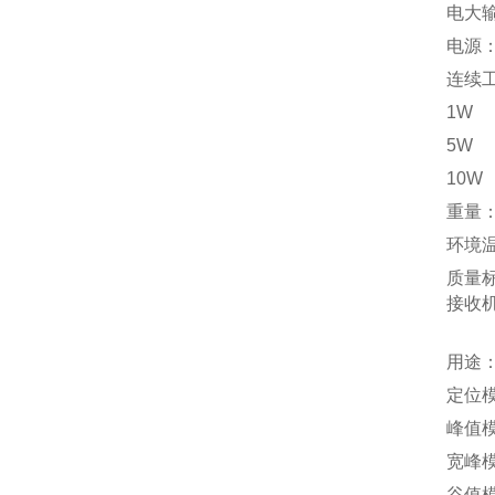
电大输
电源
连续
1
5
10
重量：
环境温
质量标
接收
用途
定位
峰值
宽峰
谷值