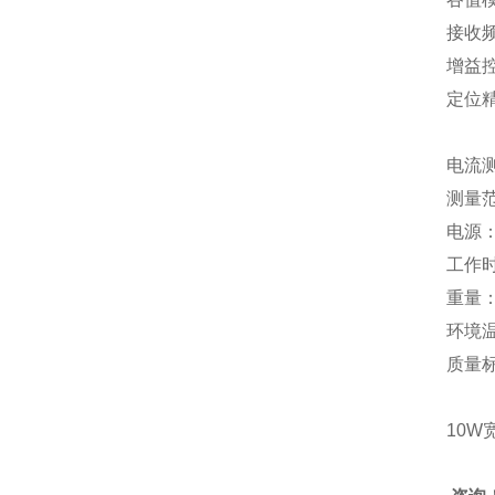
接收频
增益控
定位精
深度
电流
测量范
电源
工作
重量：
环境温
质量标
10