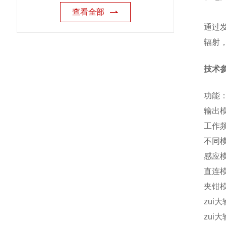
查看全部
通过
辐射
技术
功能
输出
工作频
不同
感应模
直连模
夹钳模
zui
zui