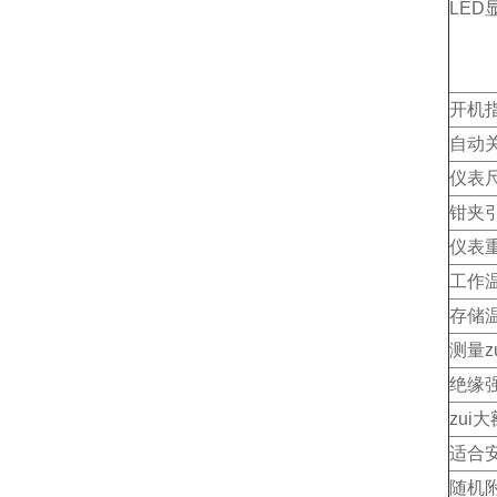
LED
开机
自动
仪表
钳夹
仪表
工作
存储
测量z
绝缘
zui
适合
随机