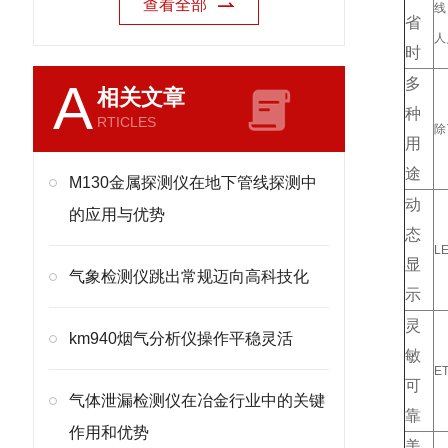
查看全部
线
省
人
时
A
多
相关文章
种
RTICLES
除
用
途
M130金属探测仪在地下管线探测中
动
的应用与优势
态
L
显
气象检测仪跳出常规迈向高科技化
示
灵
km940烟气分析仪操作平稳灵活
敏
E
可
气体泄漏检测仪在冶金行业中的关键
靠
作用和优势
美