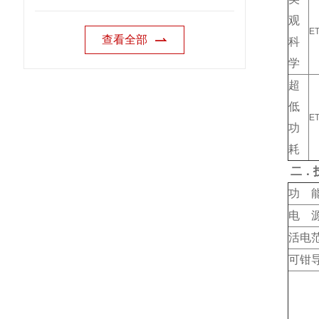
观
E
查看全部
科
学
超
低
E
功
耗
二．
功 
电 
活电
可钳