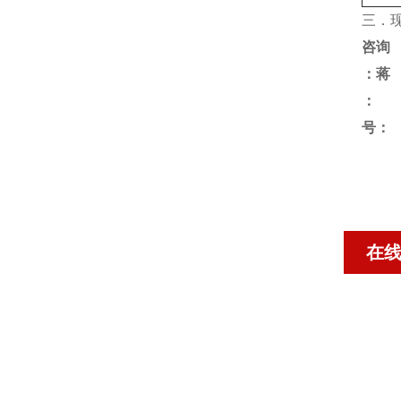
三．
咨询
：蒋
号：
在