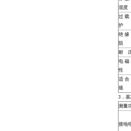
湿度
过载
护
绝缘
阻
耐
电磁
性
适合
规
3
．基
测量
接地