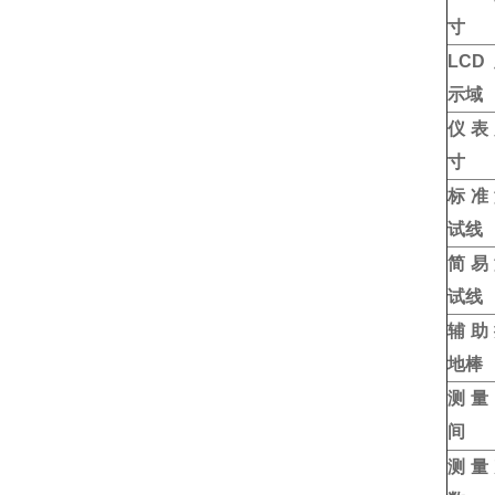
寸
LCD
示域
仪表
寸
标准
试线
简易
试线
辅助
地棒
测量
间
测量