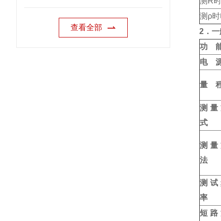
测R
测ρ
查看全部
2
．一
功
电
量
测量
式
测量
法
测试
率
短路