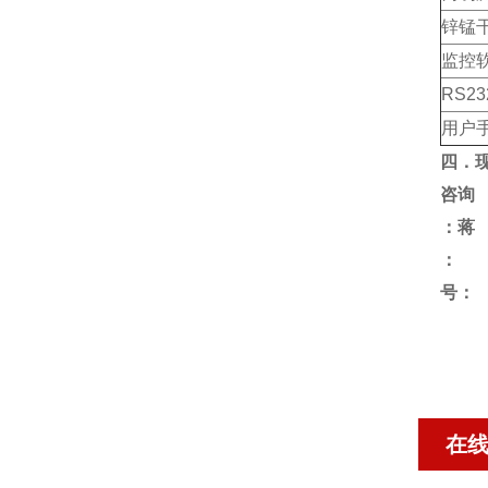
锌锰
监控
RS2
用户手
四．
咨询
：蒋
号：
在