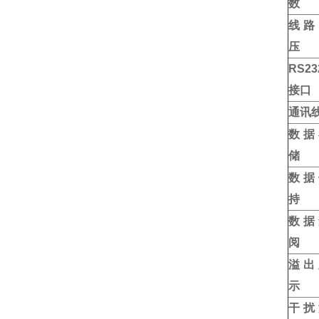
数
线路
压
RS23
接口
通
讯
数据
储
数据
持
数据
阅
溢出
示
干扰