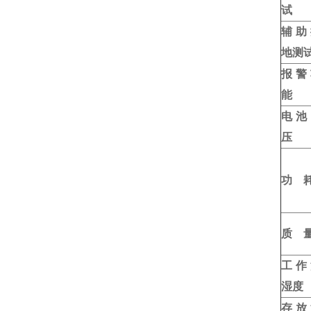
试
辅助
地测
报警
能
电池
压
功
质
工作
湿度
存放