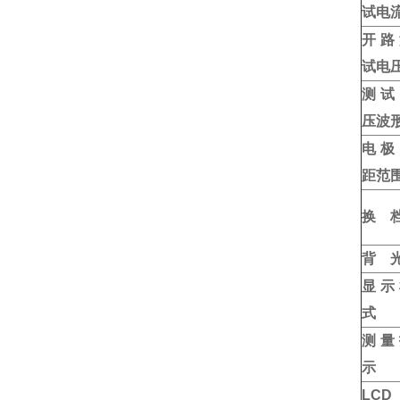
试电
开路
试电
测试
压波
电极
距范
换
背
显示
式
测量
示
LCD