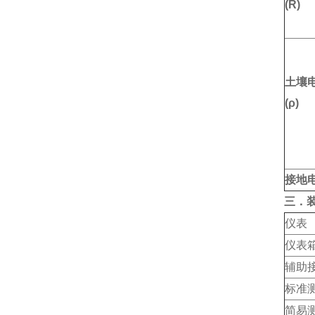
(R)
土壤
(ρ)
接地
三．
仪表
仪表
辅助
标准
简易