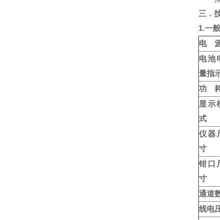
三．
1.一
电 
电池
量指
功 
显示
式
仪器
寸
钳口
寸
通道
线电