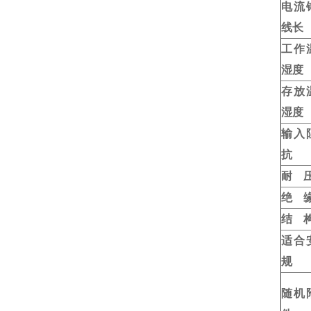
电流
线长
工作
湿度
存放
湿度
输入
抗
耐 
绝 
结 
适合
规
随机