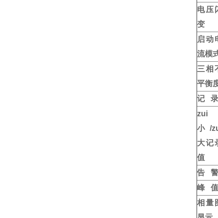
电压
变
启动
流模
三相
平衡
记 
zui
小/zu
大记
值
告 
峰 
相量
显示