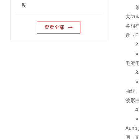
度
波形
大/
各相有
查看全部
数（
可对
电流电
3
可监
曲线
波形
可对基
Aun
图，