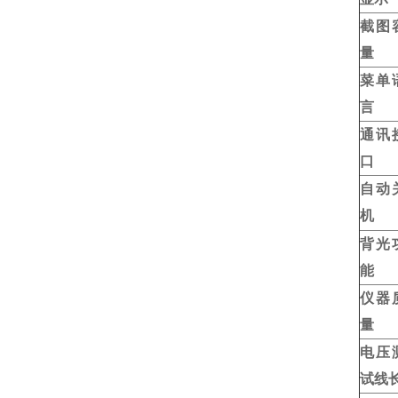
截图
量
菜单
言
通讯
口
自动
机
背光
能
仪器
量
电压
试线