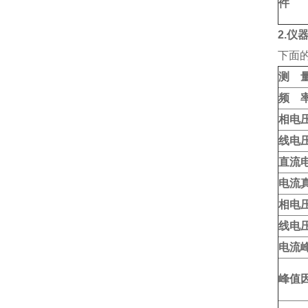
件
2.仪
下面
测 
频 
相电
线电
直流
电流
相电
线电
电流
峰值