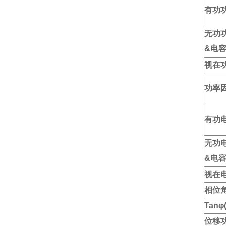
有功
无功
&电
视在
功率
有功
无功
&电
视在
相位
Tanφ
位移功