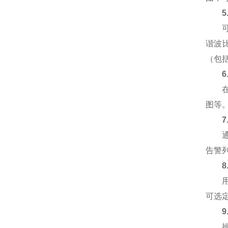
可对
谐波
（包括
在任
图等。
通过
告警
用户
可选
操作