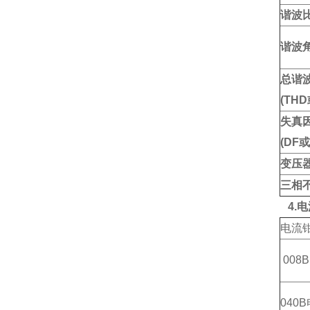
谐波比(
谐波角(
总谐
(THD
失真
(DF或
变压
三相
4.
电流
008
040