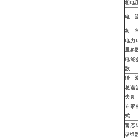
相电
电 
频 
电力
量参
电能
数
谐 
总谐
失真
专家
式
暂态
录组