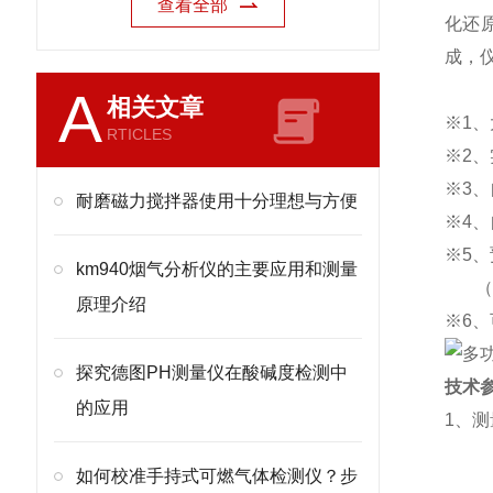
查看全部
化还
成，
A
相关文章
※
1
、
RTICLES
※
2
、
※
3
、
耐磨磁力搅拌器使用十分理想与方便
※
4
、
※
5
、
km940烟气分析仪的主要应用和测量
（
原理介绍
※
6
、
探究德图PH测量仪在酸碱度检测中
技术
的应用
1
、测
如何校准手持式可燃气体检测仪？步