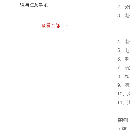
骤与注意事项
2
、分
3
、电
查看全部
4
、电
5
、电
6
、电
7
、滴
8
、z
9
、滴
10
、
11
、
咨询!
：谭