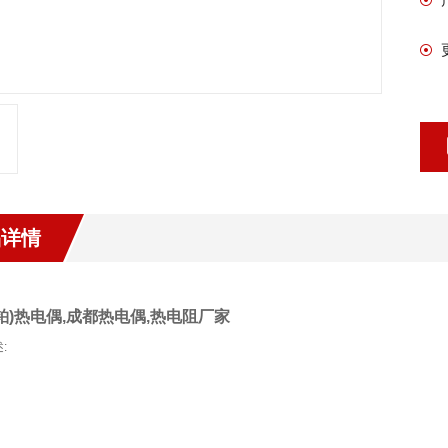
品详情
铂)热电偶,成都热电偶,热电阻厂家
: