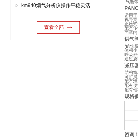
气瓶带
km940烟气分析仪操作平稳灵活
PAN
适用于
视野宽
正压式
查看全部
配有传
面罩内
供气阀
*的快
体积小
呼吸舒
通过旋
减压器
结构简
可扩展
配有泄
配有便
配有他
规格
咨询