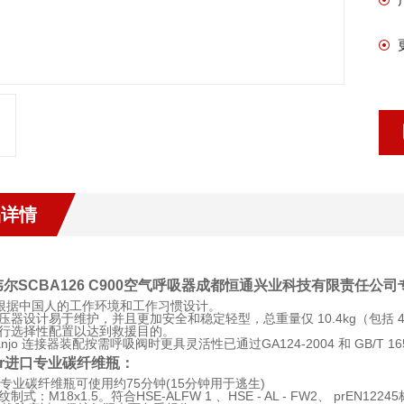
品详情
尔SCBA126 C900空气呼吸器成都恒通兴业科技有限责任公
A根据中国人的工作环境和工作习惯设计。
压器设计易于维护，并且更加安全和稳定轻型，总重量仅 10.4kg（包括 4
行选择性配置以达到救援目的。
njo 连接器装配按需呼吸阀时更具灵活性已通过GA124-2004 和 GB/T 165
fer进口专业碳纤维瓶：
口专业碳纤维瓶可使用约75分钟(15分钟用于逃生)
制式：M18x1.5。符合HSE-ALFW 1 、HSE - AL - FW2、 prEN1224