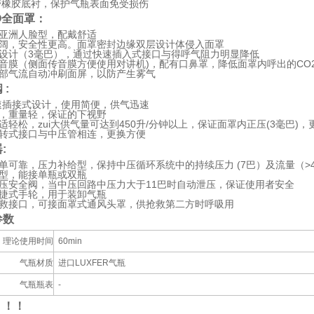
橡胶底衬，保护气瓶表面免受损伤
O全面罩：
亚洲人脸型，配戴舒适
阔，安全性更高。面罩密封边缘双层设计体侵入面罩
设计（3毫巴），通过快速插入式接口与得呼气阻力明显降低
音膜（侧面传音膜方便使用对讲机)，配有口鼻罩，降低面罩内呼出的CO
部气流自动冲刷面屏，以防产生雾气
 :
速插接式设计，使用简便，供气迅速
，重量轻，保证的下视野
适轻松，zui大供气量可达到450升/分钟以上，保证面罩内正压(3毫巴)
转式接口与中压管相连，更换方便
:
单可靠，压力补给型，保持中压循环系统中的持续压力 (7巴）及流量（>4
型，能接单瓶或双瓶
压安全阀，当中压回路中压力大于11巴时自动泄压，保证使用者安全
捷式手轮，用于装卸气瓶
救接口，可接面罩式通风头罩，供抢救第二方时呼吸用
参数
理论使用时间
60min
气瓶材质
进口LUXFER气瓶
气瓶瓶表
-
！！！