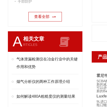
手部防护
查看全部
A
相关文章
RTICLES
产
气体泄漏检测仪在冶金行业中的关键
作用和优势
霍尼韦
SCB
烟气分析仪的两种工作原理介绍
新的减
可以进
新的Ba
Lux
如何解读480A粗糙度仪的测量结果
9L进
瓶口螺纹