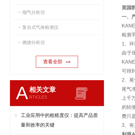
英国凯
烟气分析仪
一、
KA
复合式气体检测仪
检测
燃烧分析仪
1、
由于
查看全部
KA
可得
2、
A
相关文章
尾气
RTICLES
上千
的轻
工业应用中的粗糙度仪：提高产品质
费只
量和效率的关键
3、
利用