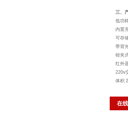
三、
低功
内置
可存储
带背
钳夹
红外
220
体积 2
在