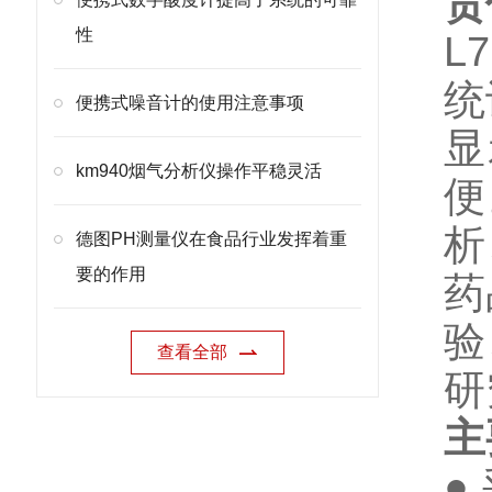
责
性
L
统
便携式噪音计的使用注意事项
显
km940烟气分析仪操作平稳灵活
便
析
德图PH测量仪在食品行业发挥着重
要的作用
药
验
查看全部
研
主
●