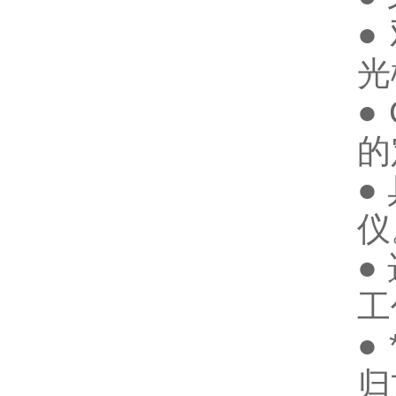
●
光
●
的
●
仪
●
工
●
归