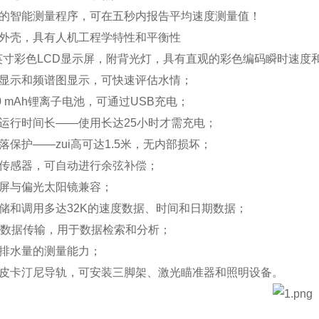
专有的智能测量程序，可在五秒内报告平均速度测量值！
防水外壳，具有人机工程学特性和平衡性
.8英寸彩色LCD显示屏，附背光灯，具有直观的彩色编码瞬时速
频谱显示和频谱图显示，可快速评估水情；
600 mAh锂离子电池，可通过USB充电；
池运行时间长——使用长达25小时才需充电；
跌落保护——zui高可达1.5米，无内部损坏；
倾斜传感器，可自动进行余弦补偿；
示屏与偏光太阳镜兼容；
存储和调用多达32K的速度数据、时间和日期数据；
SB数据传输，用于数据检索和分析；
有排水量的测量能力；
集成皮卡汀尼导轨，可安装三脚架、激光瞄准器和照明设备。