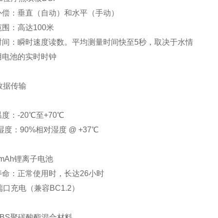
补偿：垂直（自动）和水平（手动）
范围：高达
100米
时间：
瞬时速度读数。平均测量时间快至
5秒，取决于水情
用电池的实时时钟
数据传输
温度：
-20℃至+70℃
大湿度：90%相对湿度 @ +37℃
0 mAh锂离子电池
寿命：正常使用时，长达
26小时
端口充电（兼容BC1.2）
ABS聚碳酸酯混合材料