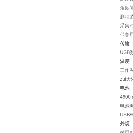
角度
测程
采集
带备
传输
USB
温度
工作
zui
电池
460
电池
USB
外观
耐用