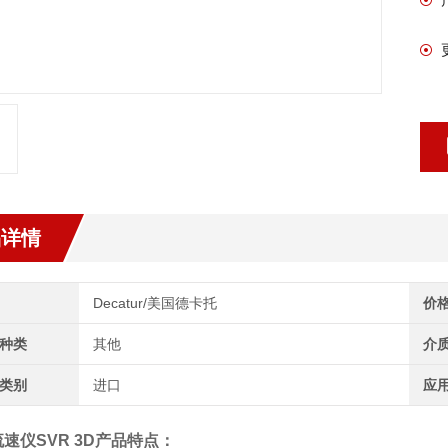
品详情
Decatur/美国德卡托
价
种类
其他
介
类别
进口
应
速仪SVR 3D
产品特点：