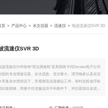
首页
>
产品中心
>
水文仪器
>
流速仪
>
电波流速仪SVR 3D
波流速仪SVR 3D
电波流速仪SVR俗称“雷达测速枪"是美国德卡托Decatur电子公司
制造的专业测速仪器。在水流急、含沙量大、漂浮物多以及在洪
水等复杂水情情况下，常规测流仪器难以工作，有时连投放浮标
都比较困难，而德卡托克服这些不利条件下，对仪器加以改进，
使仪器主要应用于野外巡测和洪水、溃坝、决口、泥石流等应急
测量，尤其适用于汛期抢测洪峰。电波流速仪SVR 3D
产品型号：
厂商性质：
经销商