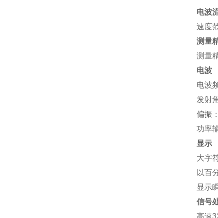
电波流
速度
测量
测量
电波
电波
发射
偏振
功率
显示
大字
以百
显示
信号
高速