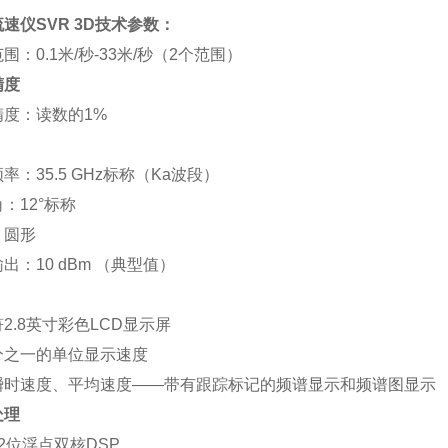
速仪SVR 3D
技术参数：
范围：
0.1米/秒-33米/秒（2个范围）
精度
精度：读数的
1%
频率：
35.5 GHz标称（Ka波段）
角：
12°标称
：圆形
输出：
10 dBm （典型值）
符
2.8英寸彩色LCD显示屏
分之一的单位显示速度
瞬时速度、平均速度
——带有跟踪标记的频谱显示和频谱图显示
处理
32位浮点双核DSP