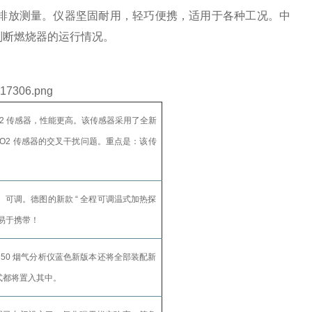
工业排放测量。仪器坚固耐用，轻巧便携，适用于各种工况。中
判断燃烧器的运行情况。
 SO2 传感器，性能更高。该传感器采用了全新
SO2 传感器的交叉干扰问题。重点是：该传
设、可调。德图的新款 “ 全程可调温式加热探
易于携带！
350 烟气分析仪蓝色新版本还将全部装配新
公式都将置入其中。