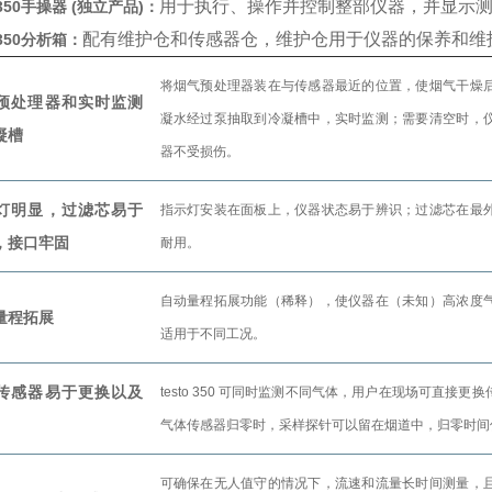
用于执行、操作并控制整部仪器，并显示
o 350手操器 (独立产品)：
配有维护仓和传感器仓，维护仓用于仪器的保养和维
o 350分析箱：
将烟气预处理器装在与传感器最近的位置，使烟气干燥
预处理器和实时监测
凝水经过泵抽取到冷凝槽中，实时监测；需要清空时，
凝槽
器不受损伤。
灯明显，过滤芯易于
指示灯安装在面板上，仪器状态易于辨识；过滤芯在最
，接口牢固
耐用。
自动量程拓展功能（稀释），使仪器在（未知）高浓度
量程拓展
适用于不同工况。
传感器易于更换以及
testo 350 可同时监测不同气体，用户在现场可直接
气体传感器归零时，采样探针可以留在烟道中，归零时间仅
可确保在无人值守的情况下，流速和流量长时间测量，