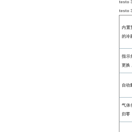
test
test
内置
的冷
指示
更换
自动
气体
归零