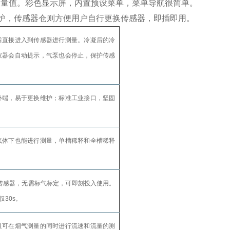
测量值。彩色显示屏，内置预设菜单，菜单导航很简单。
护，传感器仓则方便用户自行更换传感器，即插即用。
后直接进入到传感器进行测量。冷凝后的冷
仪器会自动提示，气泵也会停止，保护传感
外端，易于更换维护；标准工业接口，坚固
气体下也能进行测量，单槽稀释和全槽稀释
更换传感器，无需标气标定，可即刻投入使用。
30s。
且可在烟气测量的同时进行流速和流量的测