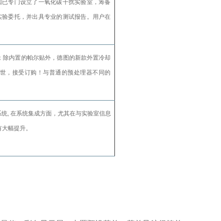
图中国已专门设立了一氧化碳干扰实验室，筹备
实验委托，并出具专业的测试报告。用户在
；除内置的帕尔贴外，德图的新款外置冷却
现已面世，接受订购！与普通的预处理器不同的
件系统, 在系统集成方面，尤其在与实验室信息
将有大幅提升。