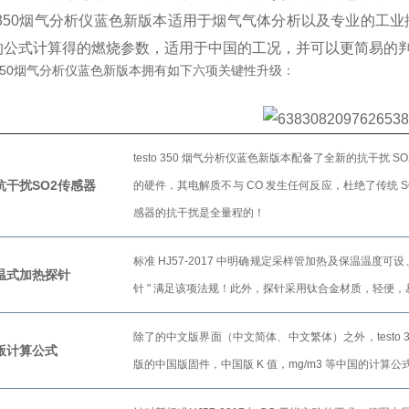
sto 350烟气分析仪蓝色新版本适用于烟气气体分析以及专业的
的公式计算得的燃烧参数，适用于中国的工况，并可以更简易的
to 350烟气分析仪蓝色新版本拥有如下六项关键性升级：
testo 350 烟气分析仪蓝色新版本配备了全新的抗干扰
抗干扰SO2传感器
的硬件，其电解质不与 CO 发生任何反应，杜绝了传统 
感器的抗干扰是全量程的！
标准 HJ57-2017 中明确规定采样管加热及保温温度可
温式加热探针
针 " 满足该项法规！此外，探针采用钛合金材质，轻便，
除了的中文版界面（中文简体、中文繁体）之外，testo 
版计算公式
版的中国版固件，中国版 K 值，mg/m3 等中国的计算