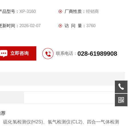
量程自动切换功能。
产品型号：
XP-3160
厂商性质：
经销商
具有数据记录功能。
可直读，Z多五种气体（可选功能）。
更新时间：
2026-02-07
访 问 量：
3760
具有数据下载功能（可选功能）。
028-61989908
立即咨询
联系电话：
推荐
、硫化氢检测仪(H2S)、
氯气检测仪(CL2)、
四合一气体检测