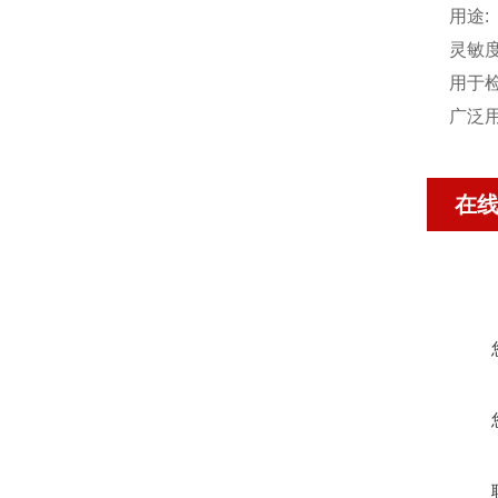
用途:
灵敏
用于
广泛
在