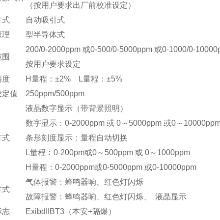
（按用户要求出厂前校准设定）
方式
自动吸引式
原理
型半导体式
200/0-2000ppm 或0-500/0-5000ppm 或0-1000/0-1000
范围
按用户要求设定
精度
H量程：±2% L量程：±5%
设定值
250ppm/500ppm
液晶数字显示（带背景照明）
数字显示：0-2000ppm 或 0～5000ppm 或0～10000pp
方式
条形刻度显示：量程自动切换
L量程：0-200pm或0～500ppm 或 0～1000ppm
H量程：0-2000ppm或0-5000ppm 或0-10000ppm
气体报警：蜂鸣器响、红色灯闪烁
方式
故障报警：蜂鸣器响、红色灯闪烁、 液晶显示
标志
ExibdIIBT3（本安+隔爆）