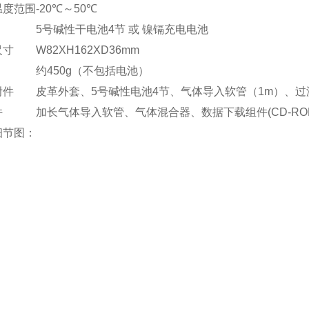
温度范围
-20℃～50℃
5号碱性干电池4节 或 镍镉充电电池
尺寸
W82XH162XD36mm
约450g（不包括电池）
附件
皮革外套、5号碱性电池4节、气体导入软管（1m）、
件
加长气体导入软管、气体混合器、数据下载组件(CD-RO
细节图：