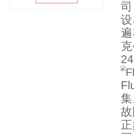
司
设
遍
克
2
F
集
故
正