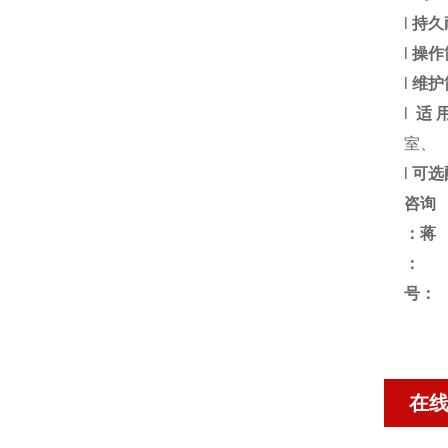
l
持久
l
操作
l
维护
l
适
室、
l
可选
咨询
：蒋
号：
在