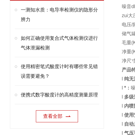
噪音d
一测知水质：电导率检测仪的隐形分
zui大
辨力
电压/
储气罐
如何正确使用复合式气体检测仪进行
毛重(K
气体泄漏检测
净重(K
净尺寸(
使用精密笔式酸度计时有哪些常见错
产品
误需要避免？
l
纯无
l
*：
便携式数字酸度计的高精度测量原理
l
多级
l
内喷
l
使用
查看全部
l
自动
l
气压