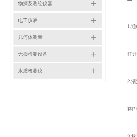
物探及测绘仪器
电工仪表
1.通
几何体测量
无损检测设备
打开P
水质检测仪
2.清
将PH
3.标