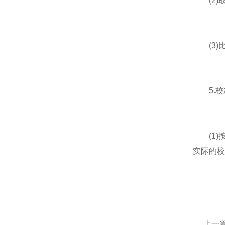
(2)取
(3)
5.校
(1)
实际的校
上一