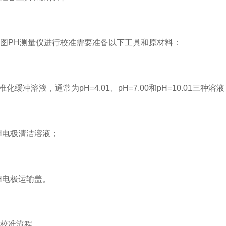
PH测量仪进行校准需要准备以下工具和原材料：
缓冲溶液，通常为pH=4.01、pH=7.00和pH=10.01三种溶
H电极清洁溶液；
H电极运输盖。
准流程