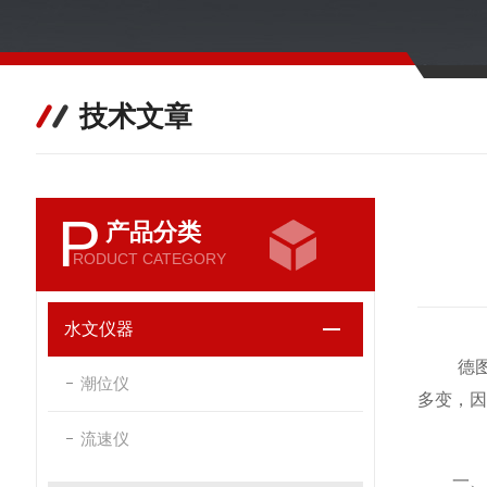
技术文章
P
产品分类
RODUCT CATEGORY
水文仪器
德图P
潮位仪
多变，因
流速仪
一、准