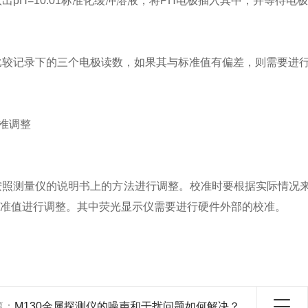
出pH=10.01标准化缓冲溶液，将PH电极插入其中，并等待
比较记录下的三个电极读数，如果其与标准值有偏差，则需要进
准调整
按照测量仪的说明书上的方法进行调整。校准时要根据实际情况
准值进行调整。其中荧光显示仪需要进行硬件外部的校准。
篇：
M130金属探测仪的噪声和干扰问题如何解决？