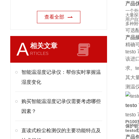
产品优
一个外
大量探
查看全部
用户自
多种附
可选
产品
A
相关文章
精确
tes
RTICLES
该进
求。t
智能温湿度记录仪：帮你实时掌握温
其大
湿度变化
测温
购买智能温湿度记录仪需要考虑哪些
tes
因素？
tes
Pt1
保护软
直读式粉尘检测仪的主要功能特点及
tes
产品