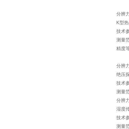
±0
分辨力
K型
技术
测量范
精度等级
±(0
分辨
绝压
技术
测量范
分辨
湿度
技术
测量范