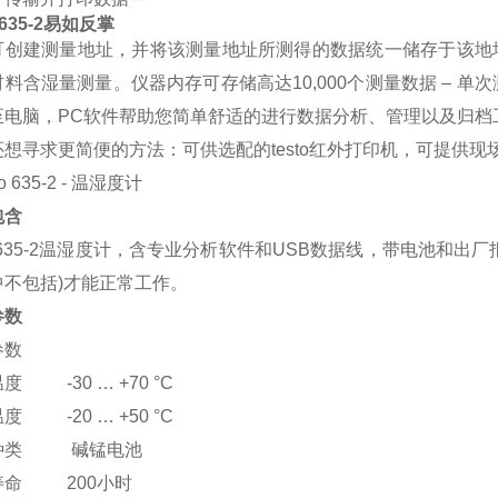
o 635-2易如反掌
可创建测量地址，并将该测量地址所测得的数据统一储存于该地
料含湿量测量。仪器内存可存储高达10,000个测量数据 – 
至电脑，PC软件帮助您简单舒适的进行数据分析、管理以及归档
想寻求更简便的方法：可供选配的testo红外打印机，可提供现场
包含
to 635-2温湿度计，含专业分析软件和USB数据线，带电池
中不包括)才能正常工作。
参数
参数
度 -30 … +70 °C
度 -20 … +50 °C
种类 碱锰电池
寿命 200小时