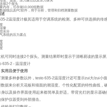
湿度、温度、压力露点以及压力探头
连接2个探头
量内存，可存储10,000组数据
B数据线以及PC软件，用于分析，管理和归档测量数据
描述
to 635-2温湿度计极其适用于空调系统的检测。多种可供选择
度
湿量
偿水分
气系统的压力露点
度
度
度
主机可同时连接2个探头。测量结果即时显示于清晰易读的显示屏
、实用且便于使用
测量多种参数以外，testo 635-2温湿度计还可显示zui大/
些数据来分析天花板和墙面的潮湿度。个性化配置的特性曲线，
本身以及操作界面使用起来都简单及舒适。带背光灯的显示器确
的保护仪器受到外部撞击。
传输并打印数据 –