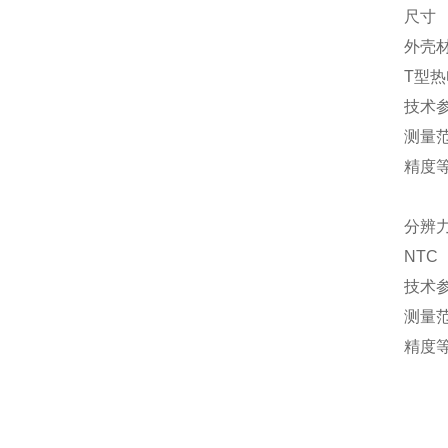
尺寸 
外壳材
T型
技术
测量范
精度等级
±(0
分辨
NTC
技术
测量范
精度
±0.2
±0.4
±0.4