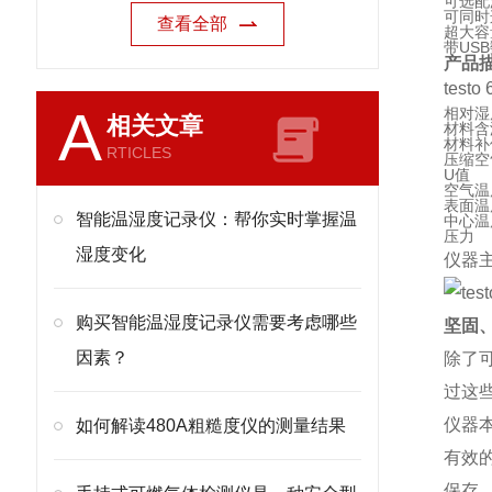
可选配
可同时
查看全部
超大容
带US
产品
tes
A
相对湿
相关文章
材料含
材料补
RTICLES
压缩空
U值
空气温
表面温
智能温湿度记录仪：帮你实时掌握温
中心温
压力
湿度变化
仪器
购买智能温湿度记录仪需要考虑哪些
坚固
因素？
除了可
过这
仪器
如何解读480A粗糙度仪的测量结果
有效
保存、