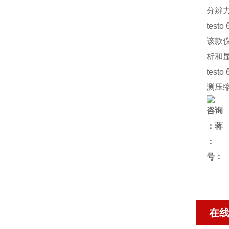
分辨
tes
该款
析和
tes
测压
咨询
：蒋
号：
在