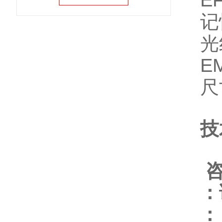
E
记
光
E
尺寸
技
咨
：
：