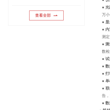
● 
万小
查看全部
● 
● 
测定
● 
数检
● 
● 
● 
● 
● 
告，
● 