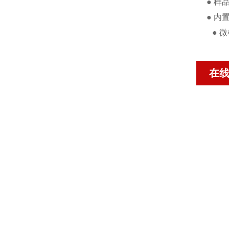
●
样
●
内
●
微
在