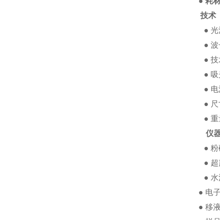
● 耗
技术
● 
●
波
● 
●
吸
●
电
●
尺
●
重
仪
●
粉
●
超
●
水
●
电
●
移液