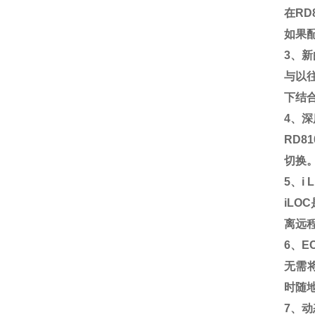
在
RD
如果
3
、新
与以
下结
4
、深
RD81
切换
5
、
i 
iLOC
离远
6
、
E
无需
时随
7
、动