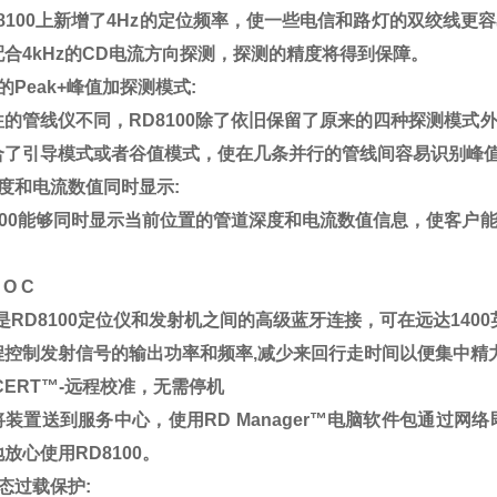
8100
上新增了
4Hz
的定位频率，使一些电信和路灯的双绞线更容
配合
4kHz
的
CD
电流方向探测，探测的精度将得到保障。
的
Peak+
峰值加探测模式
:
往的管线仪不同，
RD8100
除了依旧保留了原来的四种探测模式
合了引导模式或者谷值模式，使在几条并行的管线间容易识别峰
度和电流数值同时显示
:
00
能够同时显示当前位置的管道深度和电流数值信息，使客户
。
L O C
是
RD8100
定位仪和发射机之间的高级蓝牙连接，可在远达
1400
程控制发射信号的输出功率和频率
,
减少来回行走时间以便集中精
CERT™-
远程校准，无需停机
将装置送到服务中心，使用
RD Manager™
电脑软件包通过网络
地放心使用
RD8100
。
态过载保护
: