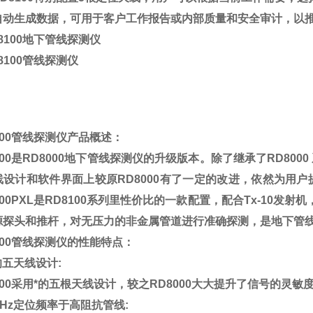
自动生成数据，可用于客户工作报告或内部质量和安全审计，以推
00
管线探测仪产品概述：
00
是
RD8000
地下管线探测仪的升级版本。除了继承了
RD8000
线设计和软件界面上较原
RD8000
有了一定的改进，依然为用户
00PXL
是
RD8100
系列里性价比的一款配置，配合
Tx-10
发射机
源探头和推杆，对无压力的非金属管道进行准确探测，是地下管线
00
管线探测仪的性能特点：
的五天线设计
:
00
采用*的五根天线设计，较之
RD8000
大大提升了信号的灵敏
Hz
定位频率于高阻抗管线
: