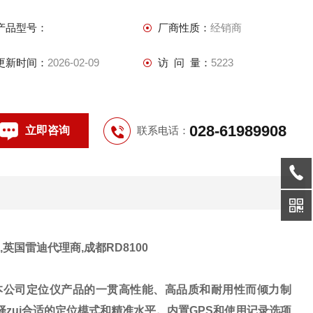
推动*Z佳作业实践
产品型号：
厂商性质：
经销商
更新时间：
2026-02-09
访 问 量：
5223
028-61989908
立即咨询
联系电话：
英国雷迪代理商,成都RD8100
本公司定位仪产品的一贯高性能、高品质和耐用性而倾力制
zui合适的定位模式和精准水平。内置
GPS
和使用记录选项