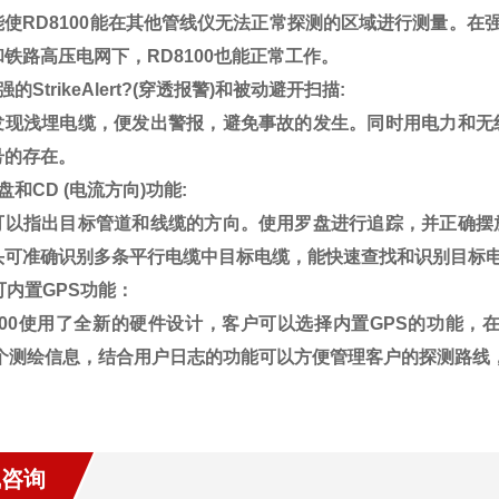
能使
RD8100
能在其他管线仪无法正常探测的区域进行测量。在
和铁路高压电网下，
RD8100
也能正常工作。
强的
StrikeAlert?(
穿透报警
)
和被动避开扫描
:
发现浅埋电缆，便发出警报，避免事故的发生。同时用电力和无
号的存在。
盘和
CD (
电流方向
)
功能
:
可以指出目标管道和线缆的方向。使用罗盘进行追踪，并正确摆
头可准确识别多条平行电缆中目标电缆，能快速查找和识别目标
可内置
GPS
功能：
00
使用了全新的硬件设计，客户可以选择内置
GPS
的功能，
个测绘信息，结合用户日志的功能可以方便管理客户的探测路线
线咨询