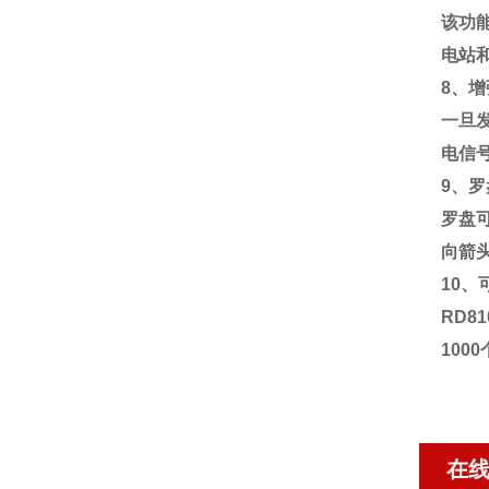
该功
电站
8
、增
一旦
电信
9
、罗
罗盘
向箭
10
、
RD81
1000
在