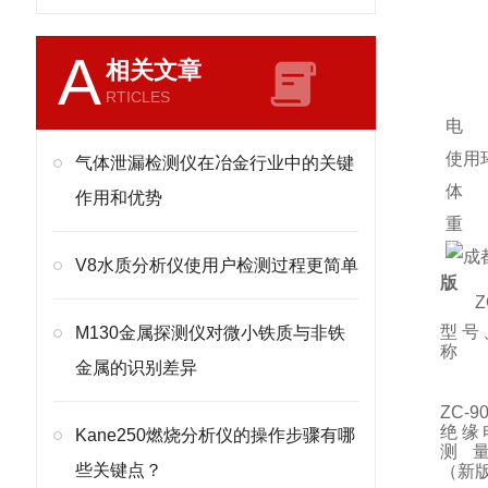
±（
±（
±（
A
相关文章
±（
±（
RTICLES
测量
电 
使用
气体泄漏检测仪在冶金行业中的关键
体 积
作用和优势
重 
V8水质分析仪使用户检测过程更简单
版
ZC-
型号
M130金属探测仪对微小铁质与非铁
称
金属的识别差异
ZC-
绝缘
Kane250燃烧分析仪的操作步骤有哪
测
些关键点？
（新