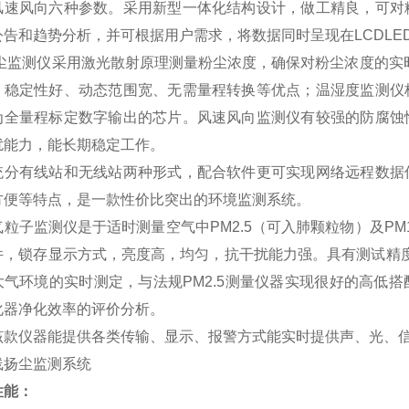
风速风向六种参数。采用新型一体化结构设计，做工精良，可对
公告和趋势分析，并可根据用户需求，将数据同时呈现在LCDLE
监测仪采用激光散射原理测量粉尘浓度，确保对粉尘浓度的实时
、稳定性好、动态范围宽、无需量程转换等优点；温湿度监测仪
为全量程标定数字输出的芯片。风速风向监测仪有较强的防腐蚀
扰能力，能长期稳定工作。
统分有线站和无线站两种形式，配合软件更可实现网络远程数据
方便等特点，是一款性价比突出的环境监测系统。
粒子监测仪是于适时测量空气中PM2.5（可入肺颗粒物）及PM
件，锁存显示方式，亮度高，均匀，抗干扰能力强。具有测试精度
大气环境的实时测定，与法规PM2.5测量仪器实现很好的高低
化器净化效率的评价分析。
该款仪器能提供各类传输、显示、报警方式能实时提供声、光、
性能：