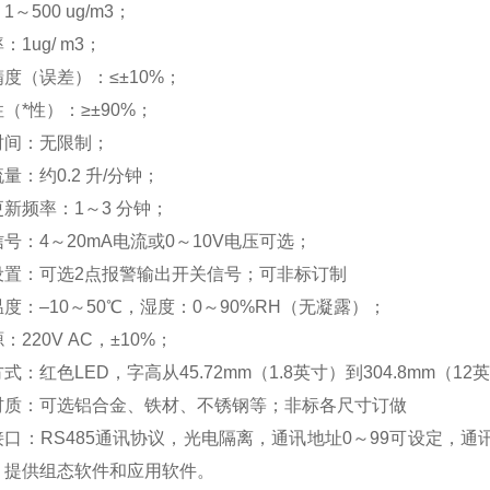
～500 ug/m3；
：1ug/ m3；
度（误差）：≤±10%；
（*性）：≥±90%；
时间：无限制；
量：约0.2 升/分钟；
新频率：1～3 分钟；
号：4～20mA电流或0～10V电压可选；
设置：可选2点报警输出开关信号；可非标订制
度：–10～50℃，湿度：0～90%RH（无凝露）；
：220V AC，±10%；
式：红色LED，字高从45.72mm（1.8英寸）到304.8mm
材质：可选铝合金、铁材、不锈钢等；非标各尺寸订做
口：RS485通讯协议，光电隔离，通讯地址0～99可设定，通讯速率
，提供组态软件和应用软件。