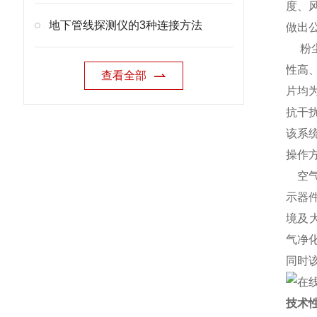
度、
地下管线探测仪的3种连接方法
做出
粉尘
性高
查看全部
片均
抗干
该系
操作
空气
示器
境及
气净
同时
技术