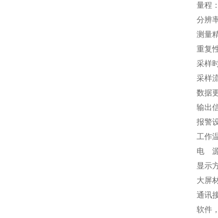
量程：1
分辨率
测量精
重复性
采样
采样流
数据更
输出信
报警
工作温
电 源
显示方
大屏
通讯接
软件