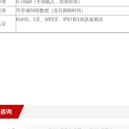
补偿
0-70ppt（手动输入，自动补偿）
记录
可存储50组数据（含日期和时间）
RoHS、CE、WEEE、IP67和1米跌落测试
认证
：
线咨询