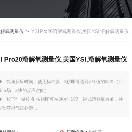
溶解氧测量仪
>
YSI Pro20溶解氧测量仪,美国YSI,溶解氧测量仪
SI Pro20溶解氧测量仪,美国YSI,溶解氧测量仪
◆ 快速反应时间：使用标准膜，8秒即可达到Z终值的95％（目
前市场上Z快的反应时间）
◆ 按下“一键校准"按钮即可在3秒内实现一键式溶解氧校准，并
自动获得气压补偿
◆ IP67防水等级，电池仓与仪器电路仓各自独立分隔并密封，
即使电池仓进水也不影响或损坏仪器电路
产品型号：
厂商性质：
经销商