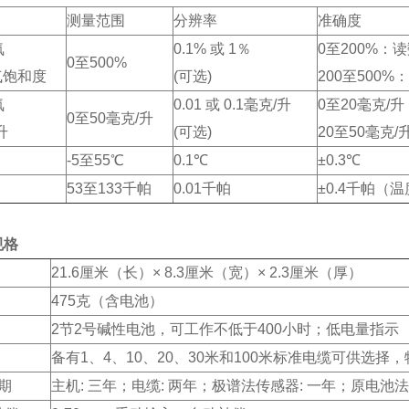
测量范围
分辨率
准确度
氧
0.1% 或 1％
0至200%：
0至500%
气饱和度
(可选)
200至500%
氧
0.01 或 0.1毫克/升
0至20毫克/
0至50毫克/升
升
(可选)
20至50毫克/
-5至55℃
0.1℃
±0.3℃
53至133千帕
0.01千帕
±0.4千帕（
规格
21.6厘米（长）× 8.3厘米（宽）× 2.3厘米（厚）
475克（含电池）
2节2号碱性电池，可工作不低于400小时；低电量指示
备有1、4、10、20、30米和100米标准电缆可供选择，
 期
主机: 三年；电缆: 两年；极谱法传感器: 一年；原电池法