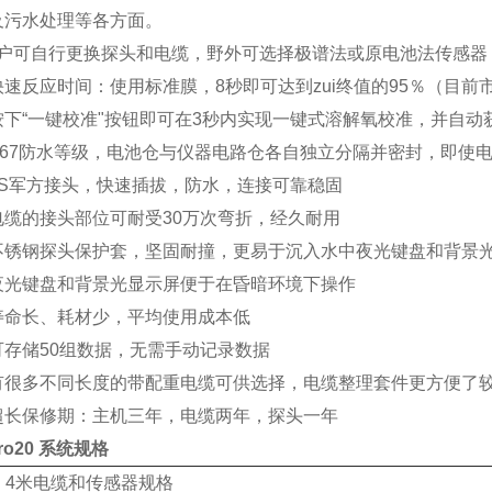
及污水处理等各方面。
可自行更换探头和电缆，野外可选择极谱法或原电池法传感器，
速反应时间：使用标准膜，8秒即可达到zui终值的95％（目前市
按下“一键校准"按钮即可在3秒内实现一键式溶解氧校准，并自动
IP67防水等级，电池仓与仪器电路仓各自独立分隔并密封，即使
MS军方接头，快速插拔，防水，连接可靠稳固
电缆的接头部位可耐受30万次弯折，经久耐用
不锈钢探头保护套，坚固耐撞，更易于沉入水中夜光键盘和背景
夜光键盘和背景光显示屏便于在昏暗环境下操作
寿命长、耗材少，平均使用成本低
可存储50组数据，无需手动记录数据
有很多不同长度的带配重电缆可供选择，电缆整理套件更方便了
超长保修期：主机三年，电缆两年，探头一年
Pro20 系统规格
、4米电缆和传感器规格