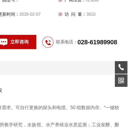
◆ MS军方接头，快速插拔，防水，连接可靠稳固
◆ 电缆的接头部位可耐受30万次弯折，经久耐用
更新时间：
2026-02-07
访 问 量：
3810
◆ 不锈钢探头保护套，坚固耐撞，更易于沉入
028-61989908
立即咨询
联系电话：
仪
量需求。可自行更换的探头和电缆、50 组数据内存、“一键校
所教学研究，水族馆、水产养殖业水质监测；工业发酵、酿