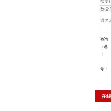
盐度
数据
通过
咨询
：蒋
号：
在