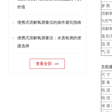
参 数
价值
溶解
%空
便携式溶解氧测量仪的操作避坑指南
溶解
毫克/
便携式溶解氧测量仪：水质检测的便
温 度
捷选择
气 压
查看全部
主机
尺 寸
重 量
电 源
电 缆
保 修