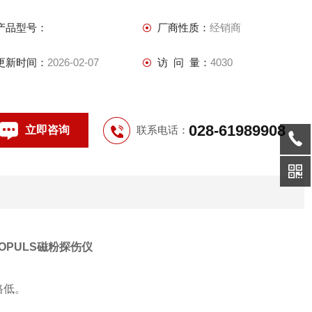
表面时，可以灵活转动磁极，保证Z小的磁能损失。
产品型号：
厂商性质：
经销商
更新时间：
2026-02-07
访 问 量：
4030
028-61989908
立即咨询
联系电话：
PULS磁粉探伤仪
格低。