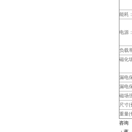
带
能耗
电源：
负载
磁化
漏电
漏电
磁场
尺寸(
重量(
咨询
：蒋