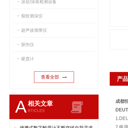
涂层/涂装检测设备
裂纹测深仪
超声波测厚仪
探伤仪
硬度计
查看全部
产
A
成都
相关文章
DEU
RTICLES
1.D
2.电
便携式数字酸度计不断突破自我寻求