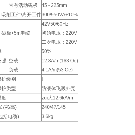
有活动磁极
45 - 225mm
：吸附工件/离开工件
300/950VA±10%
42V50/60Hz
磁极+5m电缆
初始电压：220V
二次电压：220V
率
50%
场强 空载
12.8A/m(163 Oe)
负载
4.1A/m(53 Oe)
保护级别
I
保护类型
防液体飞溅外壳
强度
zui大12.6kA/m
长/宽/高)
240/47/145
包括电缆)
3.6kg