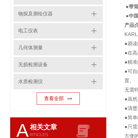
●带
物探及测绘仪器
●中
产品
电工仪表
KARL
●易
几何体测量
●在
●精
无损检测设备
●可
置。
水质检测仪
无需特
查看全部
●虽
●清
●简
A
相关文章
●只需
RTICLES
方便