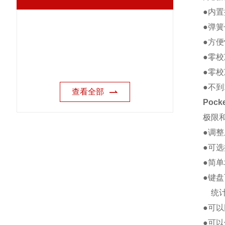
●内
●弹
●方
●零
●零
●不
查看全部
Poc
极限
●调
●可
●简
●键
统计
●可以
●可以