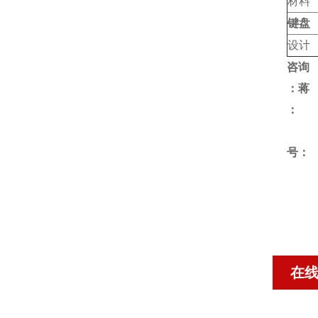
材
键盘
设
咨询
：蒋
号：
在