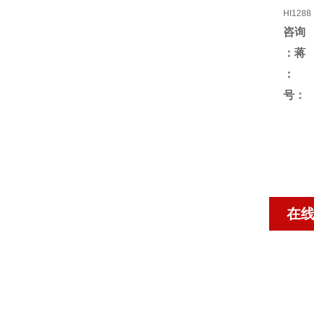
HI1288
咨询
：蒋
号：
在