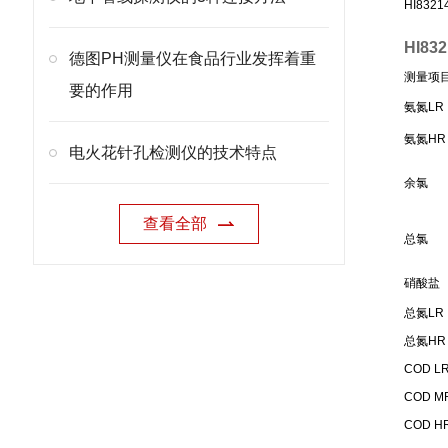
HI8321
HI8
德图PH测量仪在食品行业发挥着重
测量项
要的作用
氨氮LR
氨氮HR
电火花针孔检测仪的技术特点
余氯
查看全部
总氯
硝酸盐
总氮LR
总氮HR
COD L
COD M
COD H