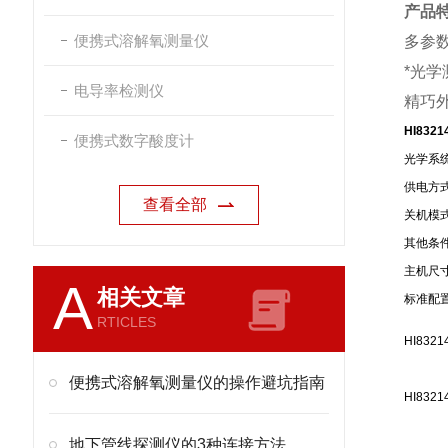
产品
便携式溶解氧测量仪
多参
*光学
电导率检测仪
精巧
HI83
便携式数字酸度计
光学系
供电方
查看全部
关机模
其他条
主机尺
A
相关文章
标准配
RTICLES
HI8321
便携式溶解氧测量仪的操作避坑指南
HI8321
地下管线探测仪的3种连接方法