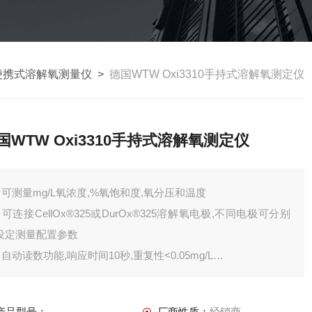
便携式溶解氧测量仪
>
德国WTW Oxi3310手持式溶解氧测定仪
国WTW Oxi3310手持式溶解氧测定仪
* 可测量mg/L氧浓度,%氧饱和度,氧分压和温度
* 可连接CellOx®325或DurOx®325溶解氧电极,不同电极可分别
设定测量配置参数
* 自动读数功能,响应时间10秒,重复性<0.05mg/L
* 空气（饱和水蒸汽）中自动校准
* 存储功能,可自动或手动存储,每组数据包括测量值,温度,日期,时
产品型号：
厂商性质：
经销商