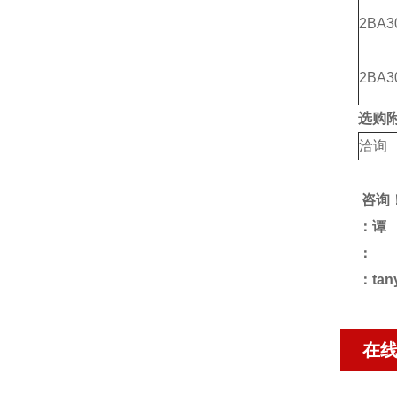
2BA3
2BA3
选购附
洽询
咨询
：谭
：
：tan
在