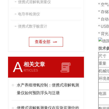
便携式溶解氧测量仪
* 空
* 存
电导率检测仪
* 自
便携式数字酸度计
* U
* 背
查看全部
技术
尺寸
A
相关文章
重量
RTICLES
机械
环境
水产养殖增氧控制：便携式溶解氧测
量仪如何预防浮头与泛塘
电源
便携式溶解氧测量仪在应急监测中的
数据