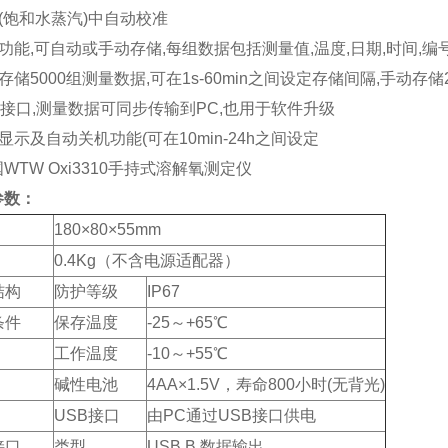
气(饱和水蒸汽)中自动校准
储功能,可自动或手动存储,每组数据包括测量值,温度,日期,时间,
动存储5000组测量数据,可在1s-60min之间设定存储间隔,手动存
SB接口,测量数据可同步传输到PC,也用于软件升级
光显示及自动关机功能(可在10min-24h之间设定
参数：
180×80×55mm
0.4Kg（不含电源适配器）
结构
防护等级
IP67
条件
保存温度
-25～+65℃
工作温度
-10～+55℃
碱性电池
4AA×1.5V，寿命800小时(无背光)
USB接口
由PC通过USB接口供电
接口
类型
USB B 数据输出