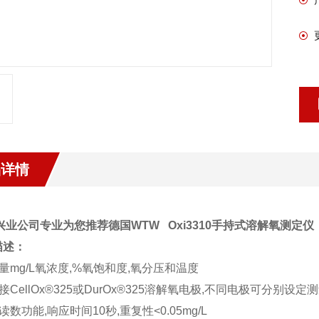
品详情
业公司专业为您推荐德国WTW Oxi3310手持式溶解氧测定仪
描述：
测量mg/L氧浓度,%氧饱和度,氧分压和温度
连接CellOx®325或DurOx®325溶解氧电极,不同电极可分别设
动读数功能,响应时间10秒,重复性<0.05mg/L