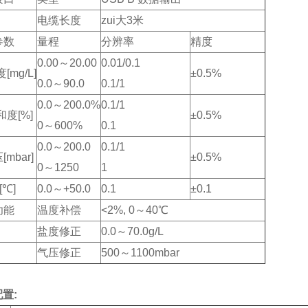
电缆长度
zui大3米
参数
量程
分辨率
精度
0.00～20.00
0.01/0.1
[mg/L]
±0.5%
0.0～90.0
0.1/1
0.0～200.0%
0.1/1
和度[%]
±0.5%
0～600%
0.1
0.0～200.0
0.1/1
mbar]
±0.5%
0～1250
1
[℃]
0.0～+50.0
0.1
±0.1
功能
温度补偿
<2%, 0～40℃
盐度修正
0.0～70.0g/L
气压修正
500～1100mbar
置: