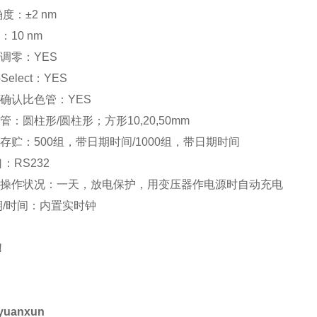
确度：
±2 nm
：
10 nm
调零：
YES
Select
：
YES
确认比色管：
YES
管：圆柱形
/
圆柱形；方形
10,20,50mm
存贮：
500
组，带日期时间
/1000
组，带日期时间
口：
RS232
操作状况：一天，放电保护，用变压器作电源时自动充电
期
/
时间：内置实时钟
！
yuanxun