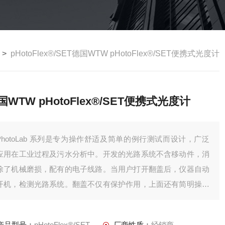
>
pHotoFlex®/SET德国WTW pHotoFlex®/SET便携式光度计
国WTW pHotoFlex®/SET便携式光度计
PhotoLab 系列是专为操作舒适及简单的例行测试而设计，广泛
应用在工业过程及污水分析中。开发的光路系统不含移动件，消
除了机械磨损，配有的电子线路。当用户打开翻盖后，仪器自动
开机，检测光路系统。翻盖不仅有保护作用，上面还有简明操作
指南，方便查阅。大尺寸LCD显示内容布局合理，清晰明了，而
且在操作中还可显示操作向导。
产品型号：
pHotoFlex®/SET
厂商性质：
经销商