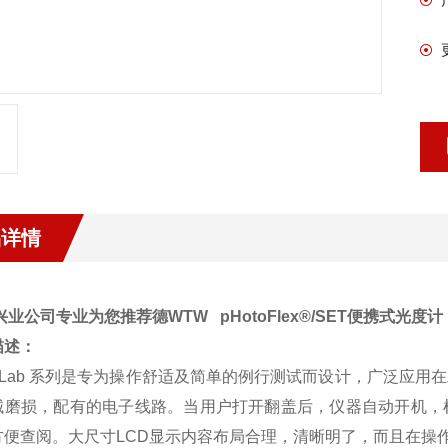
品详情
兴业公司专业为您推荐德WTW
pHotoFlex®/SET便携式光度计
描述：
oLab
系列是专为操作舒适及简单的例行测试而设计，广泛应用在
械磨损，配有的电子线路。当用户打开翻盖后，仪器自动开机，
方便查阅。大尺寸
LCD
显示内容布局合理，清晰明了，而且在操