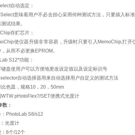
elect
自动选定：
Select
意味着用户不必去担心采用何种测试方法，只要插入标准
示测试结果。
Chip
存贮芯片：
oChip
使仪器升级非常容易，升级时只要引入
MemoChip,
打开
中，从而不必更换
EPROM
。
Lab S12
*功能：
字键盘使用户可以方便地更改设定值以及设定标识号
selector
自动选择器用来自动选择用户自定义的测试方法
形比色皿，规格
10
，
20
，
50mm
参数：
号：
PhotoLab S6/s12
：光度计
段：
6
个
/12
个