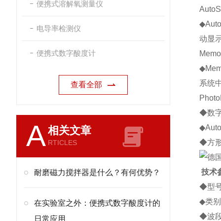
便携式溶解氧测量仪
AutoS
◆
Auto
电导率检测仪
动显
便携式数字酸度计
Memo
◆
Mem
系统
查看全部
Photo
◆
数
A
◆
Auto
相关文章
◆
方
RTICLES
技术
耐磨磁力搅拌器是什么？有何优势？
◆
型
◆
类别
在实验室之外：便携式数字酸度计的
◆
波
日常应用