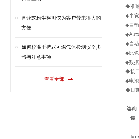
◆
准
◆
半宽
直读式粉尘检测仪为客户带来很大的
◆
自动
方便
◆
Auto
◆
自动
如何校准手持式可燃气体检测仪？步
◆
比色
骤与注意事项
◆
数据
◆
接
查看全部
◆
电池
◆
日
咨询
：谭
：
：tan