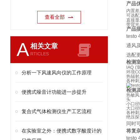
产品优
内置差
可选配
查看全部
直接显
带背光
产品
tes
A
相关文章
通风
RTICLES
选配更
检测室
IAQ
环境C
分析一下风速风向仪的工作原理
热辐射
各种刺
检测
便携式噪音计功能进一步提升
热敏风
头
小口径
大口径叶
复合式气体检测仪生产工艺流程
各种刺
绝压探
同时
在实验室之外：便携式数字酸度计的
将复
tes