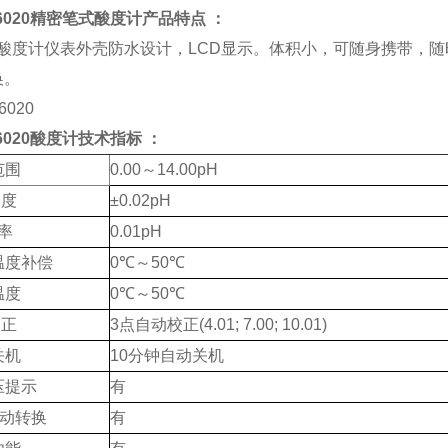
6020精密笔式酸度计
产品特点 ：
计仪表外壳防水设计，LCD显示。体积小，可随身携带，随时
换。
020
酸度计技术指标 ：
范围
0.00～14.00pH
度
±0.02pH
 率
0.01pH
温度补偿
0℃～50℃
温度
0℃～50℃
正
3点自动校正(4.01; 7.00; 10.01)
关机
10分钟自动关机
压提示
有
自动转换
有