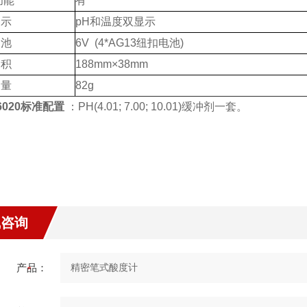
功能
有
示
pH和温度双显示
池
6V (4*AG13纽扣电池)
积
188mm×38mm
量
82g
020
标准配置
：PH(4.01; 7.00; 10.01)缓冲剂一套。
线咨询
产品：