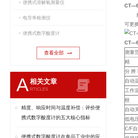
便携式溶解氧测量仪
CT—
酸度
电导率检测仪
可更
便携式数字酸度计
CT—6
测量
查看全部
精 
分 辨
A
相关文章
自动
RTICLES
工作
校 
精度、响应时间与温度补偿：评价便
自动
携式数字酸度计的五大核心指标
低电
C/F
便携式数字酸度计在食品工业中的应