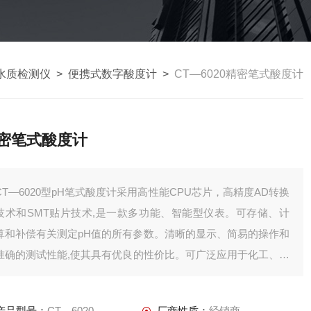
水质检测仪
>
便携式数字酸度计
>
CT—6020精密笔式酸度计
密笔式酸度计
CT—6020型pH笔式酸度计采用高性能CPU芯片，高精度AD转换
技术和SMT贴片技术,是一款多功能、智能型仪表。可存储、计
算和补偿有关测定pH值的所有参数。清晰的显示、简易的操作和
准确的测试性能,使其具有优良的性价比。可广泛应用于化工、冶
金、环保、制药、生化、食品和自来水等溶液中PH值监测。是
pH值测试的Z佳选择。
产品型号：
CT—6020
厂商性质：
经销商