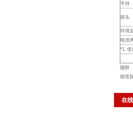
手持
探头
环境
电池
*1.
随附
烟道
在