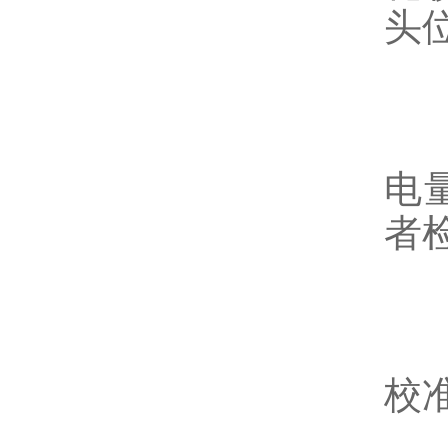
头
-
电
者
-
校