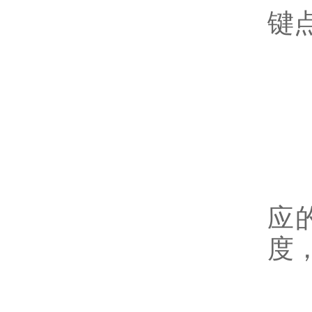
键
-
-
应
度