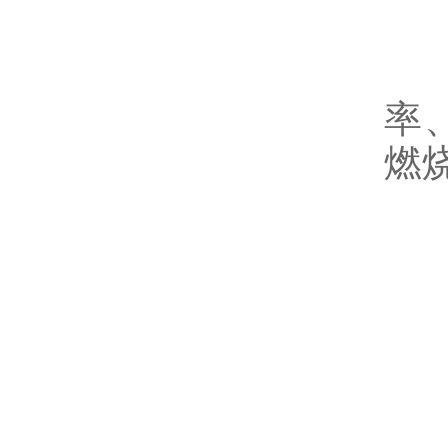
-
率
燃
5
完