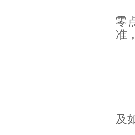
-
零
准
3
进
及