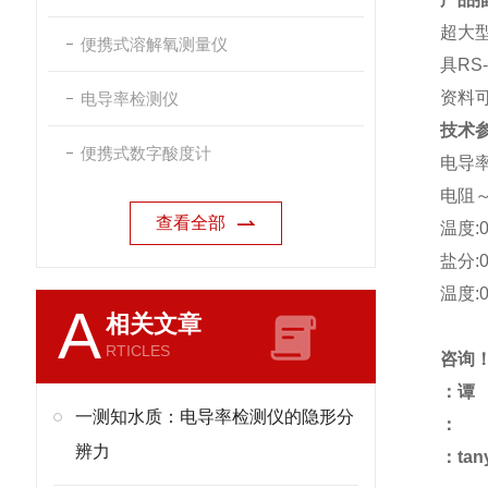
超大
便携式溶解氧测量仪
具RS
资料可
电导率检测仪
技术
便携式数字酸度计
电导率:
电阻～
查看全部
温度:
盐分:
温度:0
A
相关文章
RTICLES
咨询
：谭
一测知水质：电导率检测仪的隐形分
：
辨力
：tan