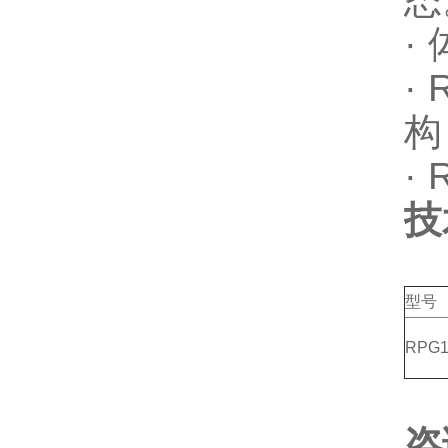
态
·
·
构
·
技
型号
RPG1
咨