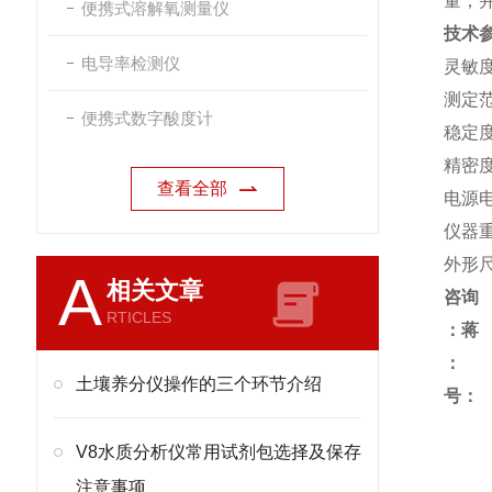
量，
便携式溶解氧测量仪
技术
电导率检测仪
灵敏度
测定范
便携式数字酸度计
稳定度
精密度
查看全部
电源电
仪器重
外形尺
A
相关文章
咨询
RTICLES
：蒋
土壤养分仪操作的三个环节介绍
号：
V8水质分析仪常用试剂包选择及保存
注意事项