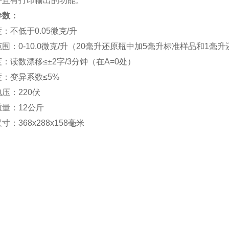
并且有打印输出的功能。
参数：
：不低于0.05微克/升
围：0-10.0微克/升（20毫升还原瓶中加5毫升标准样品和1毫
：读数漂移≤±2字/3分钟（在A=0处）
：变异系数≤5%
压：220伏
量：12公斤
寸：368x288x158毫米
：