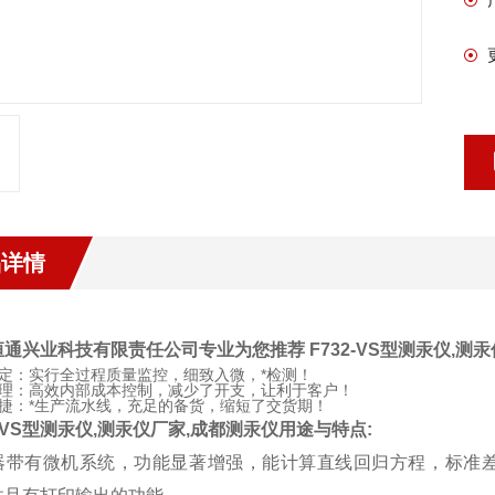
品详情
通兴业科技有限责任公司专业为您推荐 F732-VS型测汞仪,测
定：实行全过程质量监控，细致入微，*检测！
理：高效内部成本控制，减少了开支，让利于客户！
捷：*生产流水线，充足的备货，缩短了交货期！
2-VS型测汞仪,测汞仪厂家,成都测汞仪用途与特点:
器带有微机系统，功能显著增强，能计算直线回归方程，标准