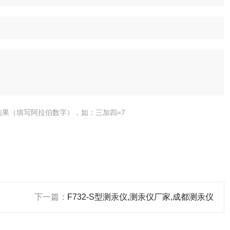
结果（填写阿拉伯数字），如：三加四=7
下一篇：
F732-S型测汞仪,测汞仪厂家,成都测汞仪