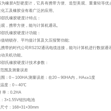
器为橡胶A型硬度计，它具有携带方便、造型美观、重量轻等优
在化工及橡胶业有着广泛的应用。
00邵氏橡胶硬度计特点：
美观，携带方便，能与计算机通讯。
00邵氏橡胶硬度计功能：
峰值销锁存、平均值计算及欠压报警功能;
机携带的时代公司RS232通讯电缆连接，能与计算机进行数据通讯
自动关机功能。
00邵氏橡胶硬度计技术参数：
量范围及测量误差
围：0～100HA;测量误差：在20～90HA内，HA≤±1度
境温度：0～40℃
辨 率：0.2HA
源：3×1.55V钮扣电池
型尺寸：168×31×30mm