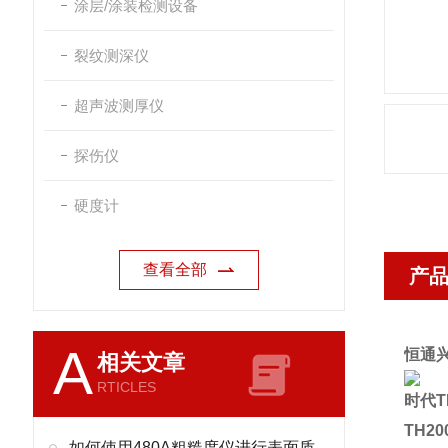
涂层/涂装检测设备
裂纹测深仪
超声波测厚仪
探伤仪
硬度计
查看全部
产
A
恒通
相关文章
RTICLES
时代T
TH2
如何使用480A粗糙度仪进行表面质