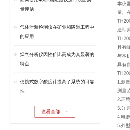
本仪
量评估
量。
TH2
气体泄漏检测仪在矿业和隧道工程中
造型
的应用
TH2
具有
烟气分析仪因性价比高成为其显著的
与本
特点
具有
TH2
便携式数字酸度计提高了系统的可靠
1.测
测量范
性
2.环
3.分 
查看全部
4.电
5.外