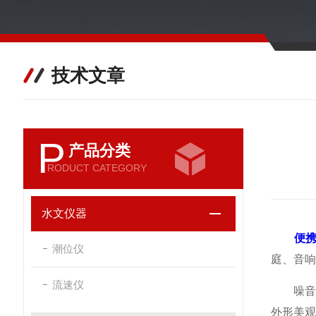
技术文章
P
产品分类
RODUCT CATEGORY
水文仪器
便
潮位仪
庭、音响
流速仪
噪音计
外形美