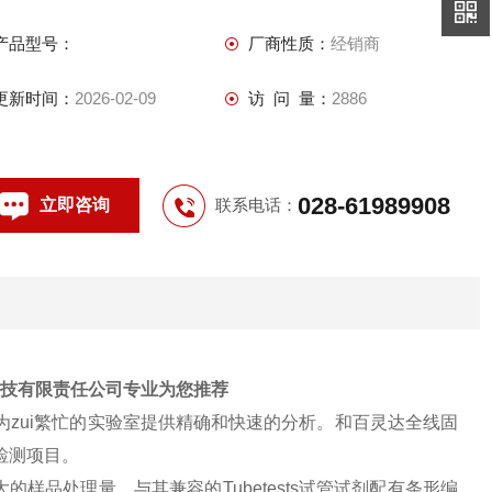
需要将试管放入仪器中，仪器即可自动完成其余工作。
产品型号：
厂商性质：
经销商
更新时间：
2026-02-09
访 问 量：
2886
028-61989908
立即咨询
联系电话：
科技有限责任公司专业为您推荐
为zui繁忙的实验室提供精确和快速的分析。和百灵达全线固
检测项目。
品处理量。与其兼容的Tubetests试管试剂配有条形编