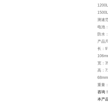
1200
1500
测速范
电池：
防水
产品
长：9
106
宽：3
高：7
68m
重量：
咨询
本产