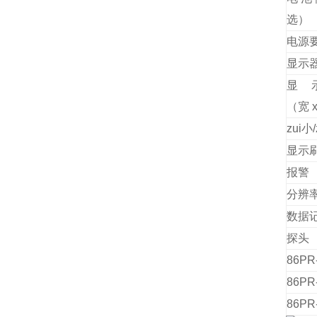
选）
电源
显示
显
（宽
zui小
/
显示
报警
分辨
数据
探头
86PR
86PR
86PR