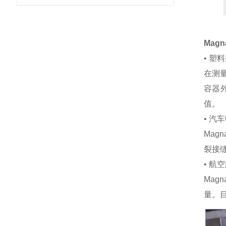
Magn
• 塑
在测
容器
值。
• 汽
Mag
裂接
• 航
Ma
量。